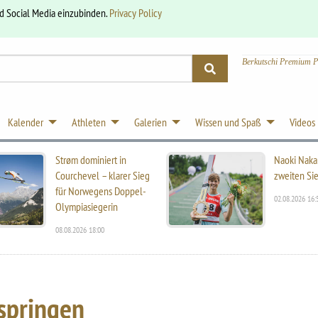
nd Social Media einzubinden.
Privacy Policy
Berkutschi Premium P
Kalender
Athleten
Galerien
Wissen und Spaß
Videos
Strøm dominiert in
Naoki Naka
Courchevel – klarer Sieg
zweiten Sie
für Norwegens Doppel-
02.08.2026 16:
Olympiasiegerin
08.08.2026 18:00
springen