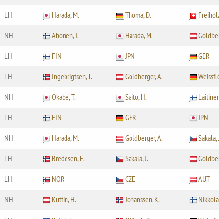
LH
Harada, M.
Thoma, D.
Freiholz
NH
Ahonen, J.
Harada, M.
Goldber
LH
FIN
JPN
GER
LH
Ingebrigtsen, T.
Goldberger, A.
Weissflo
NH
Okabe, T.
Saito, H.
Laitinen
LH
FIN
GER
JPN
NH
Harada, M.
Goldberger, A.
Sakala, 
LH
Bredesen, E.
Sakala, J.
Goldber
LH
NOR
CZE
AUT
NH
Kuttin, H.
Johanssen, K.
Nikkola,