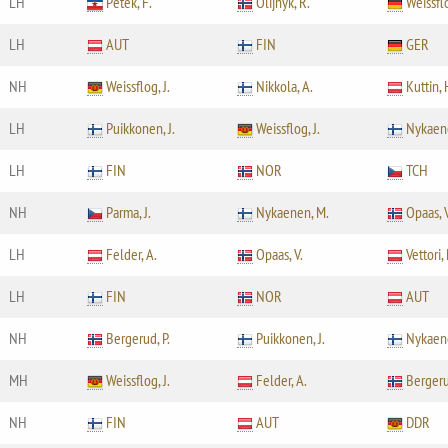
LH
Petek, F.
Olijnyk, R.
Weissflo
LH
AUT
FIN
GER
NH
Weissflog, J.
Nikkola, A.
Kuttin, 
LH
Puikkonen, J.
Weissflog, J.
Nykaen
LH
FIN
NOR
TCH
NH
Parma, J.
Nykaenen, M.
Opaas, V
LH
Felder, A.
Opaas, V.
Vettori, 
LH
FIN
NOR
AUT
NH
Bergerud, P.
Puikkonen, J.
Nykaen
MH
Weissflog, J.
Felder, A.
Bergeru
NH
FIN
AUT
DDR