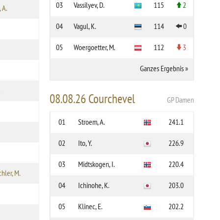
03
Vassilyev, D.
115
2
 A.
04
Vagul, K.
114
0
05
Woergoetter, M.
112
3
Ganzes Ergebnis
»
.
08.08.26 Courchevel
GP Damen
01
Stroem, A.
241.1
02
Ito, Y.
226.9
03
Midtskogen, I.
220.4
hler, M.
04
Ichinohe, K.
203.0
05
Klinec, E.
202.2