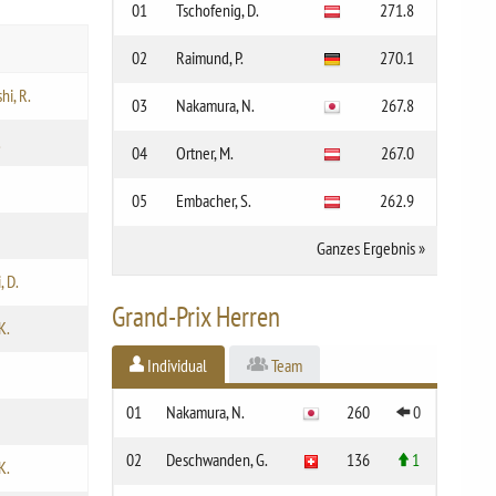
01
Tschofenig, D.
271.8
02
Raimund, P.
270.1
hi, R.
03
Nakamura, N.
267.8
.
04
Ortner, M.
267.0
05
Embacher, S.
262.9
Ganzes Ergebnis
»
, D.
Grand-Prix Herren
K.
Individual
Team
01
Nakamura, N.
260
0
02
Deschwanden, G.
136
1
K.