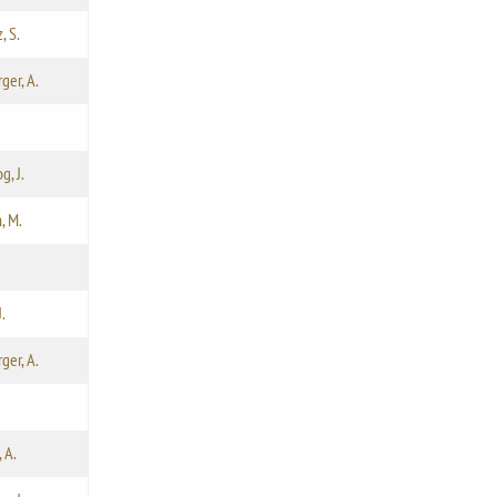
, S.
ger, A.
g, J.
, M.
J.
ger, A.
 A.