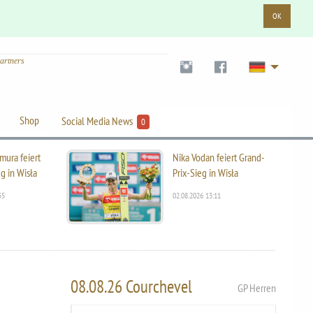
OK
artners
Shop
Social Media News
0
mura feiert
Nika Vodan feiert Grand-
g in Wisła
Prix-Sieg in Wisła
55
02.08.2026 13:11
08.08.26 Courchevel
GP Herren