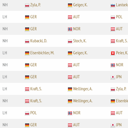
NH
Zyla, P.
Geiger, K.
Lanisek,
LH
GER
AUT
POL
NH
GER
NOR
AUT
NH
Kubacki, D.
Stoch, K.
Kraft, S.
LH
Eisenbichler, M.
Geiger, K.
Peier, K
NH
GER
AUT
NOR
LH
GER
AUT
JPN
LH
Kraft, S.
Wellinger, A.
Zyla, P.
NH
Kraft, S.
Wellinger, A.
Eisenbic
LH
POL
NOR
AUT
NH
GER
AUT
JPN