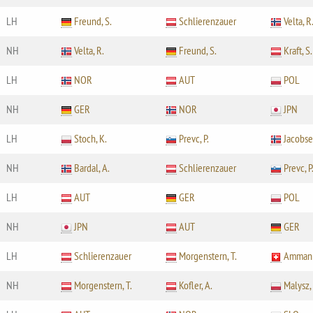
LH
Freund, S.
Schlierenzauer
Velta, R
NH
Velta, R.
Freund, S.
Kraft, S.
LH
NOR
AUT
POL
NH
GER
NOR
JPN
LH
Stoch, K.
Prevc, P.
Jacobse
NH
Bardal, A.
Schlierenzauer
Prevc, P
LH
AUT
GER
POL
NH
JPN
AUT
GER
LH
Schlierenzauer
Morgenstern, T.
Ammann
NH
Morgenstern, T.
Kofler, A.
Malysz,