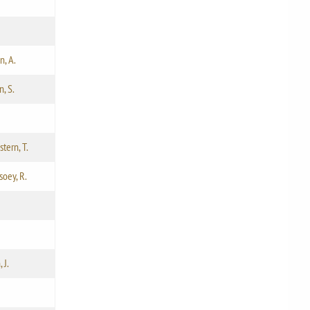
n, A.
, S.
tern, T.
soey, R.
 J.