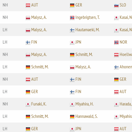
NH
AUT
GER
SLO
NH
Malysz, A.
Ingebrigtsen, T.
Kasai, N
LH
Malysz, A.
Hautamaeki, M.
Kasai, N
LH
FIN
JPN
NOR
NH
Malysz, A.
Schmitt, M.
Hoellwa
LH
Schmitt, M.
Malysz, A.
Ahonen,
NH
AUT
FIN
GER
LH
GER
FIN
AUT
NH
Funaki, K.
Miyahira, H.
Harada,
LH
Schmitt, M.
Hannawald, S.
Miyahira
LH
GER
JPN
AUT