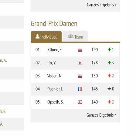
Ganzes Ergebnis
»
.
Grand-Prix Damen
Individual
Team
01
Klinec, E.
190
1
n, A.
02
Ito, Y.
178
3
.
03
Vodan, N.
150
2
04
Pagnier, J.
146
0
05
Opseth, S.
140
2
, S.
Ganzes Ergebnis
»
 A.