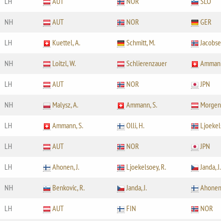
LH
AUT
NOR
SLO
NH
AUT
NOR
GER
LH
Kuettel, A.
Schmitt, M.
Jacobse
NH
Loitzl, W.
Schlierenzauer
Ammann
LH
AUT
NOR
JPN
NH
Malysz, A.
Ammann, S.
Morgens
LH
Ammann, S.
Olli, H.
Ljoekel
LH
AUT
NOR
JPN
LH
Ahonen, J.
Ljoekelsoey, R.
Janda, J.
NH
Benkovic, R.
Janda, J.
Ahonen,
LH
AUT
FIN
NOR