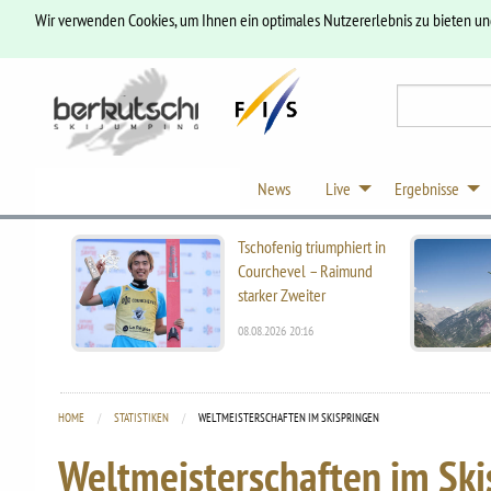
Wir verwenden Cookies, um Ihnen ein optimales Nutzererlebnis zu bieten u
News
Live
Ergebnisse
Tschofenig triumphiert in
Courchevel – Raimund
starker Zweiter
08.08.2026 20:16
HOME
STATISTIKEN
CURRENT:
WELTMEISTERSCHAFTEN IM SKISPRINGEN
Weltmeisterschaften im Ski