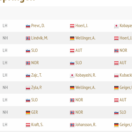
LH
Prevc, D.
Hoerl, J.
Kobayas
NH
Lindvik, M.
Wellinger, A.
Hoerl, J
LH
SLO
AUT
NOR
LH
NOR
SLO
AUT
LH
Zajc, T.
Kobayashi, R.
Kubacki
NH
Zyla, P.
Wellinger, A.
Geiger, 
LH
SLO
NOR
AUT
NH
GER
NOR
SLO
LH
Kraft, S.
Johansson, R.
Geiger, 