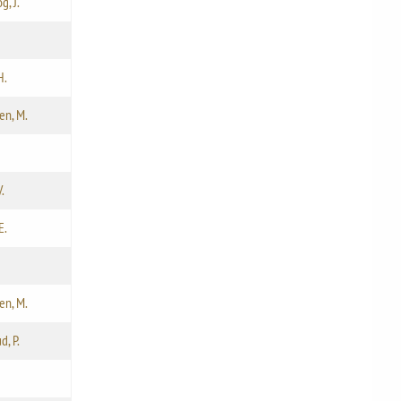
g, J.
H.
en, M.
.
E.
en, M.
d, P.