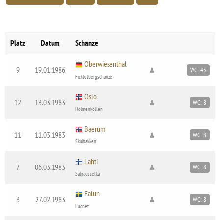
Platz
Datum
Schanze
Oberwiesenthal
9
19.01.1986
WC: 45
Fichtelbergschanze
Oslo
12
13.03.1983
WC: 8
Holmenkollen
Baerum
11
11.03.1983
WC: 8
Skuibakken
Lahti
7
06.03.1983
WC: 8
Salpausselkä
Falun
3
27.02.1983
WC: 8
Lugnet