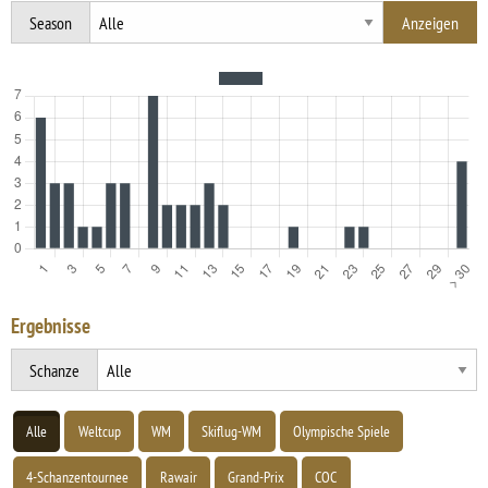
Season
Ergebnisse
Schanze
Alle
Weltcup
WM
Skiflug-WM
Olympische Spiele
4-Schanzentournee
Rawair
Grand-Prix
COC