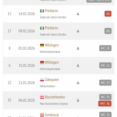
Predazzo
15
14.02.2026
OG
Stadio del Salto G. Dal Ben
Predazzo
17
09.02.2026
OG
Stadio del Salto G. Dal Ben
Willingen
8
01.02.2026
WC: 28
Mühlenkopfschanze
Willingen
6
31.01.2026
WC: 31
Mühlenkopfschanze
Zakopane
22
11.01.2026
WC: 35
Wielka Krokiew
Bischofshofen
WC: 35
35
06.01.2026
4HT: 36
Paul-Ausserleitner-Schanze
Innsbruck
WC: 33