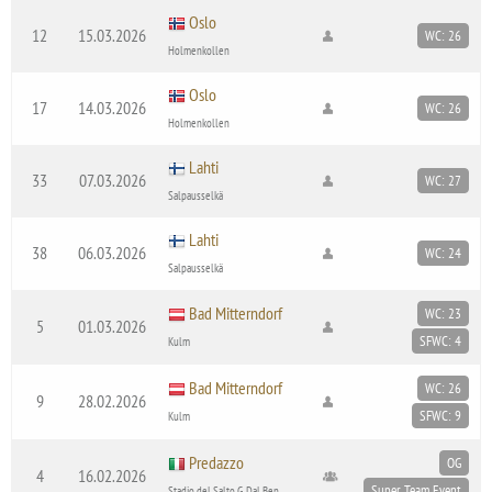
Oslo
12
15.03.2026
WC: 26
Holmenkollen
Oslo
17
14.03.2026
WC: 26
Holmenkollen
Lahti
33
07.03.2026
WC: 27
Salpausselkä
Lahti
38
06.03.2026
WC: 24
Salpausselkä
Bad Mitterndorf
WC: 23
5
01.03.2026
SFWC: 4
Kulm
Bad Mitterndorf
WC: 26
9
28.02.2026
SFWC: 9
Kulm
Predazzo
OG
4
16.02.2026
Super Team Event
Stadio del Salto G. Dal Ben