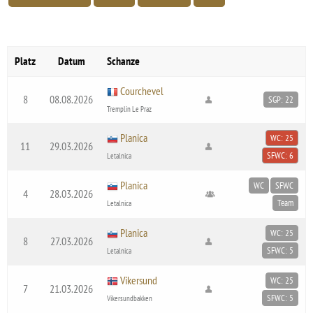
Platz
Datum
Schanze
Courchevel
8
08.08.2026
SGP: 22
Tremplin Le Praz
Planica
WC: 25
11
29.03.2026
SFWC: 6
Letalnica
Planica
WC
SFWC
4
28.03.2026
Team
Letalnica
Planica
WC: 25
8
27.03.2026
SFWC: 5
Letalnica
Vikersund
WC: 25
7
21.03.2026
SFWC: 5
Vikersundbakken