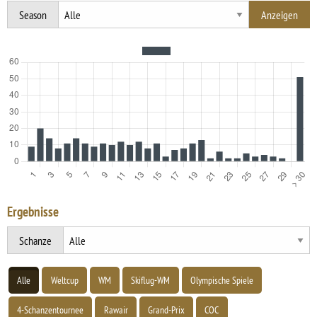
Season
Ergebnisse
Schanze
Alle
Weltcup
WM
Skiflug-WM
Olympische Spiele
4-Schanzentournee
Rawair
Grand-Prix
COC