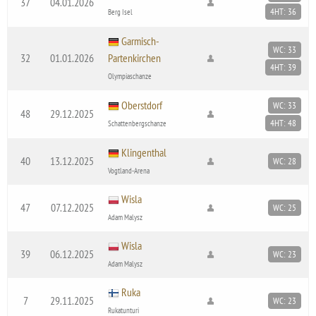
37
04.01.2026
4HT: 36
Berg Isel
Garmisch-
WC: 33
32
01.01.2026
Partenkirchen
4HT: 39
Olympiaschanze
Oberstdorf
WC: 33
48
29.12.2025
4HT: 48
Schattenbergschanze
Klingenthal
40
13.12.2025
WC: 28
Vogtland-Arena
Wisla
47
07.12.2025
WC: 25
Adam Malysz
Wisla
39
06.12.2025
WC: 23
Adam Malysz
Ruka
7
29.11.2025
WC: 23
Rukatunturi