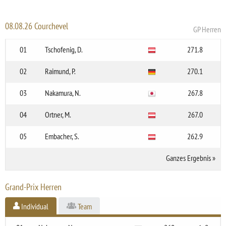
08.08.26 Courchevel
GP Herren
01
Tschofenig, D.
271.8
02
Raimund, P.
270.1
03
Nakamura, N.
267.8
04
Ortner, M.
267.0
05
Embacher, S.
262.9
Ganzes Ergebnis
»
Grand-Prix Herren
Individual
Team