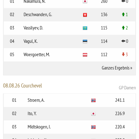
01
Nakamura, N.
260
0
02
Deschwanden, G.
136
1
03
Vassilyev, D.
115
2
04
Vagul, K.
114
0
05
Woergoetter, M.
112
3
Ganzes Ergebnis
»
08.08.26 Courchevel
GP Damen
01
Stroem, A.
241.1
02
Ito, Y.
226.9
03
Midtskogen, I.
220.4