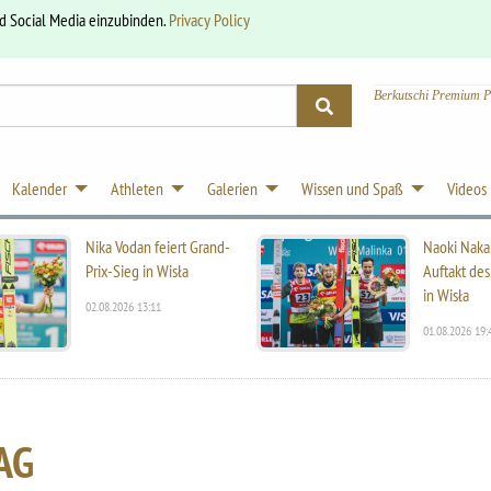
nd Social Media einzubinden.
Privacy Policy
Berkutschi Premium P
Kalender
Athleten
Galerien
Wissen und Spaß
Videos
Nika Vodan feiert Grand-
Naoki Naka
Prix-Sieg in Wisła
Auftakt des
in Wisła
02.08.2026 13:11
01.08.2026 19:
AG