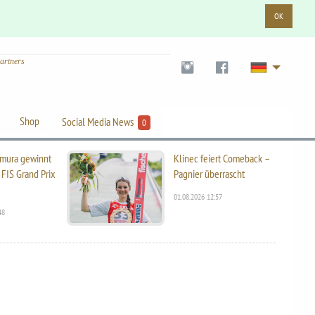
OK
artners
Shop
Social Media News
0
mura gewinnt
Klinec feiert Comeback –
 FIS Grand Prix
Pagnier überrascht
01.08.2026 12:57
48