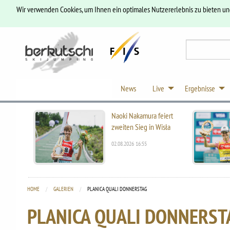
Wir verwenden Cookies, um Ihnen ein optimales Nutzererlebnis zu bieten u
News
Live
Ergebnisse
Naoki Nakamura feiert
zweiten Sieg in Wisła
02.08.2026 16:55
HOME
GALERIEN
CURRENT:
PLANICA QUALI DONNERSTAG
PLANICA QUALI DONNERST