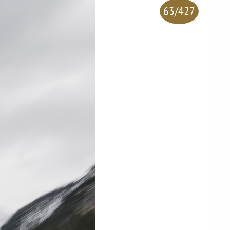
63/427