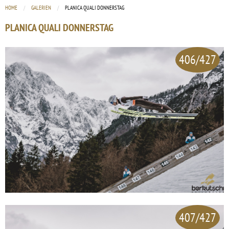
HOME
GALERIEN
CURRENT:
PLANICA QUALI DONNERSTAG
PLANICA QUALI DONNERSTAG
406/427
407/427