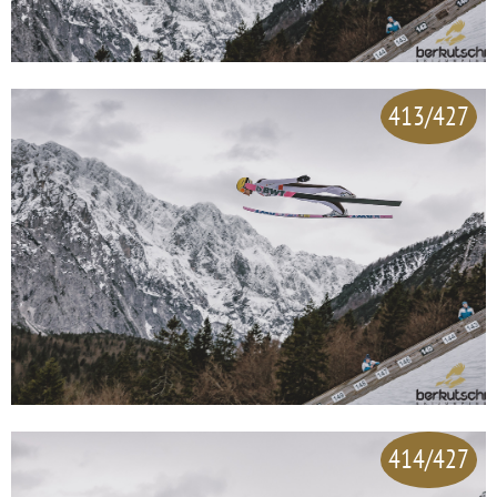
413/427
414/427