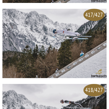
417/427
418/427