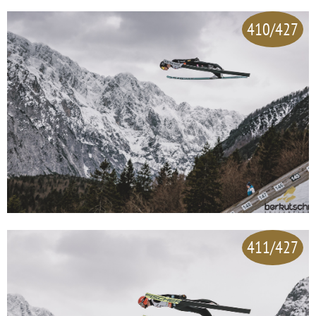
410/427
411/427