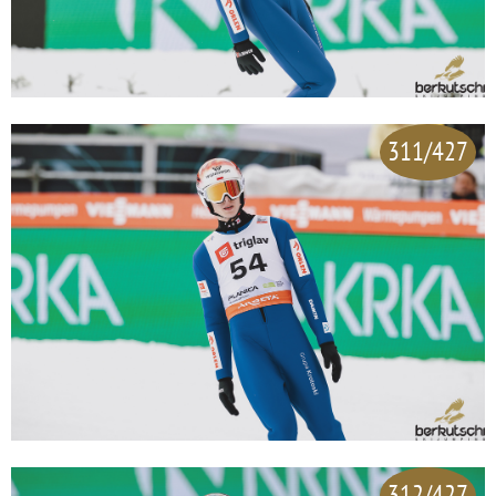
311/427
312/427