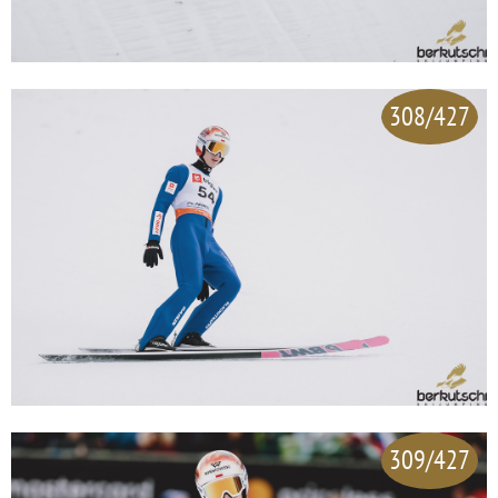
308/427
309/427