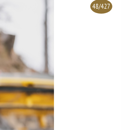
48/427