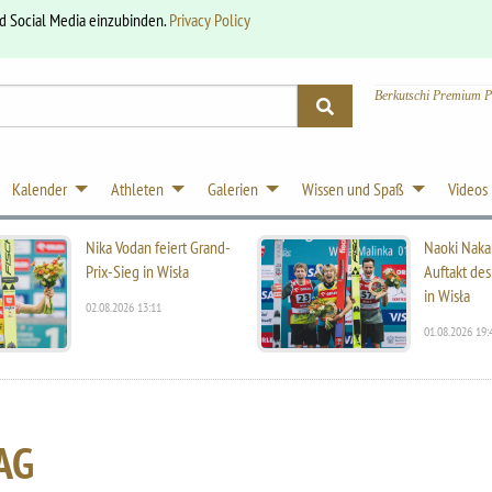
nd Social Media einzubinden.
Privacy Policy
Berkutschi Premium P
Kalender
Athleten
Galerien
Wissen und Spaß
Videos
Nika Vodan feiert Grand-
Naoki Naka
Prix-Sieg in Wisła
Auftakt des
in Wisła
02.08.2026 13:11
01.08.2026 19:
AG