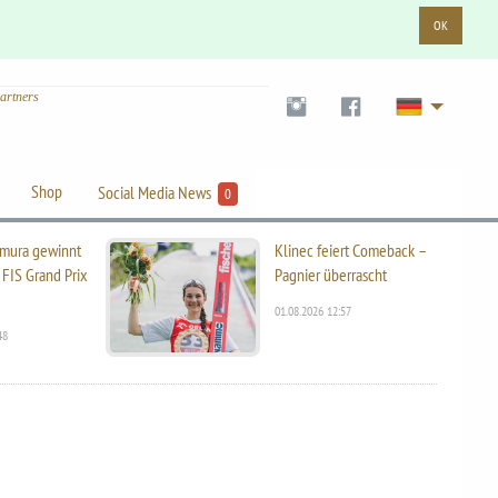
OK
artners
Shop
Social Media News
0
mura gewinnt
Klinec feiert Comeback –
 FIS Grand Prix
Pagnier überrascht
01.08.2026 12:57
48