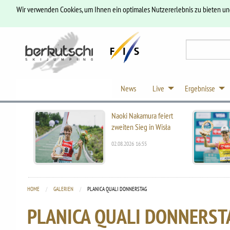
Wir verwenden Cookies, um Ihnen ein optimales Nutzererlebnis zu bieten u
News
Live
Ergebnisse
Naoki Nakamura feiert
zweiten Sieg in Wisła
02.08.2026 16:55
HOME
GALERIEN
CURRENT:
PLANICA QUALI DONNERSTAG
PLANICA QUALI DONNERST