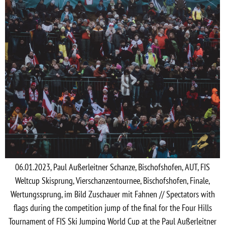
06.01.2023, Paul Außerleitner Schanze, Bischofshofen, AUT, FIS
Weltcup Skisprung, Vierschanzentournee, Bischofshofen, Finale,
Wertungssprung, im Bild Zuschauer mit Fahnen // Spectators with
flags during the competition jump of the final for the Four Hills
Tournament of FIS Ski Jumping World Cup at the Paul Außerleitner