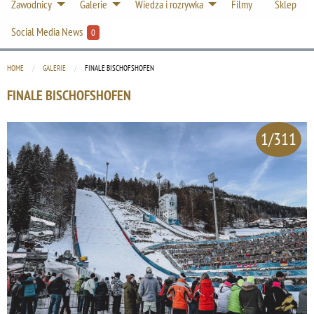
Zawodnicy
Galerie
Wiedza i rozrywka
Filmy
Sklep
Social Media News
0
HOME
GALERIE
CURRENT:
FINALE BISCHOFSHOFEN
FINALE BISCHOFSHOFEN
1/311