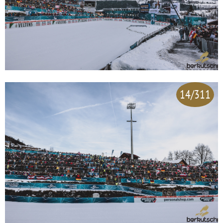
14/311