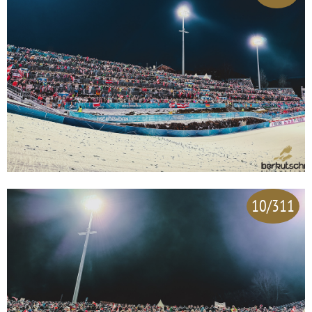
10/311