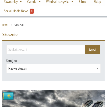
Zawodnicy
Galerie
Wiedza i rozrywka
Filmy
Sklep
Social Media News
0
HOME
CURRENT:
SKOCZNIE
Skocznie
Sortuj po