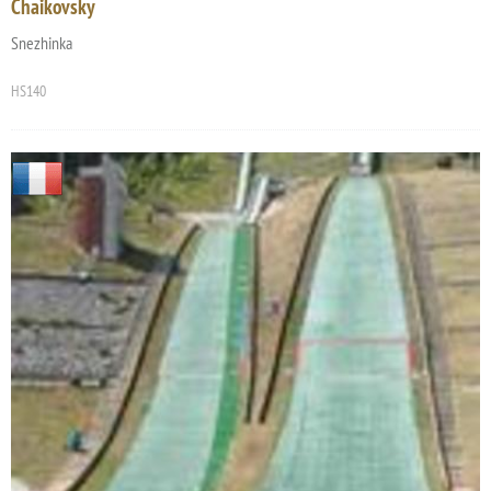
Chaikovsky
Snezhinka
HS140