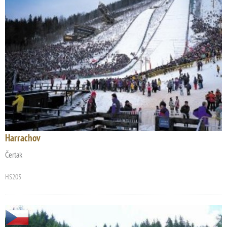
Harrachov
Čertak
HS205