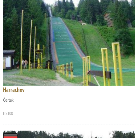
Harrachov
Čertak
HS100