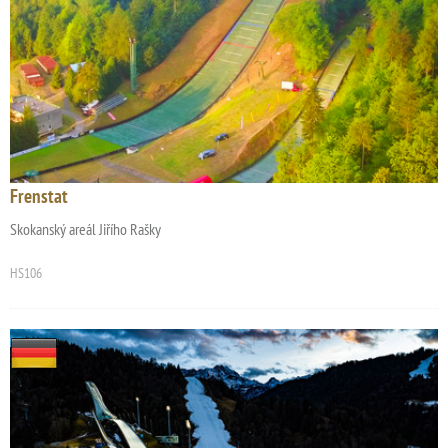
Frenstat
Skokanský areál Jiřího Rašky
HS106