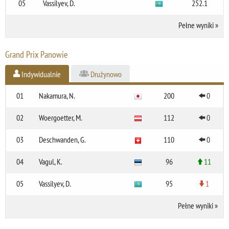
05
Vassilyev, D.
252.1
Pełne wyniki
»
Grand Prix Panowie
Indywidualnie
Drużynowo
01
Nakamura, N.
200
0
02
Woergoetter, M.
112
0
03
Deschwanden, G.
110
0
04
Vagul, K.
96
11
05
Vassilyev, D.
95
1
Pełne wyniki
»