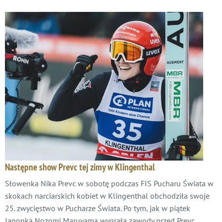
Następne show Prevc tej zimy w Klingenthal
Słowenka Nika Prevc w sobotę podczas FIS Pucharu Świata w
skokach narciarskich kobiet w Klingenthal obchodziła swoje
25. zwycięstwo w Pucharze Świata. Po tym, jak w piątek
Japonka Nozomi Maruyama wygrała zawody przed Prevc,