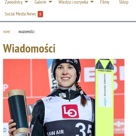
Zawodnicy
Galerie
Wiedza i rozrywka
Filmy
Sklep
Social Media News
0
HOME
CURRENT:
WIADOMOŚCI
Wiadomości