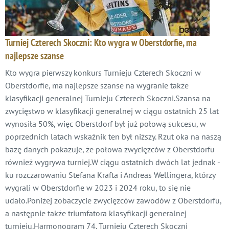
Turniej Czterech Skoczni: Kto wygra w Oberstdorfie, ma
najlepsze szanse
Kto wygra pierwszy konkurs Turnieju Czterech Skoczni w
Oberstdorfie, ma najlepsze szanse na wygranie także
klasyfikacji generalnej Turnieju Czterech Skoczni.Szansa na
zwycięstwo w klasyfikacji generalnej w ciągu ostatnich 25 lat
wynosiła 50%, więc Oberstdorf był już połową sukcesu, w
poprzednich latach wskaźnik ten był niższy. Rzut oka na naszą
bazę danych pokazuje, że połowa zwycięzców z Oberstdorfu
również wygrywa turniej.W ciągu ostatnich dwóch lat jednak -
ku rozczarowaniu Stefana Krafta i Andreas Wellingera, którzy
wygrali w Oberstdorfie w 2023 i 2024 roku, to się nie
udało.Poniżej zobaczycie zwycięzców zawodów z Oberstdorfu,
a następnie także triumfatora klasyfikacji generalnej
turnieju.Harmonogram 74. Turnieju Czterech Skoczni