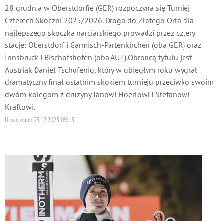
28 grudnia w Oberstdorfie (GER) rozpoczyna się Turniej
Czterech Skoczni 2025/2026. Droga do Złotego Orła dla
najlepszego skoczka narciarskiego prowadzi przez cztery
stacje: Oberstdorf i Garmisch-Partenkirchen (oba GER) oraz
Innsbruck i Bischofshofen (oba AUT).Obrońcą tytułu jest
Austriak Daniel Tschofenig, który w ubiegłym roku wygrał
dramatyczny finał ostatnim skokiem turnieju przeciwko swoim
dwóm kolegom z drużyny Janowi Hoerlowi i Stefanowi
Kraftowi.
Utworzono:
23.12.2025 09:15