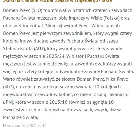
Domen Prevc (SLO) triumfował w ostatnich czterech zawodach
Pucharu Świata mężczyzn, obie imprezy w Wiśle (Polska) oraz
obie w Klingenthal (Niemcy) wygrał Prevc. W ten sposób
Domen Prevc jest pierwszym zawodnikiem, który wygrał cztery
kolejne indywidualne zawody Pucharu Świata od czasu
Stefana Krafta (AUT), który wygrał pierwsze cztery zawody
mężczyzn w sezonie 2023/24. W historii Pucharu Świata
mężczyzn jest w sumie dziewięciu zawodników, którzy wygrali
więcej niż cztery kolejne indywidualne zawody Pucharu Świata.
Warto również zauważyć, że siostra Domen Prevc, Nika Prevc
(SLO), na końcu ostatniego sezonu wygrała 10 kolejnych
indywidualnych zawodów kobiet, co razem z Sarą Takanashi
(JPN), która w sezonie 2015/16 również osiągnęła 10
zwycięstw z rzędu, stanowi najdłuższą serię zwycięstw w
Pucharze Świata.
Utworzono:
18.12.2025 20:47