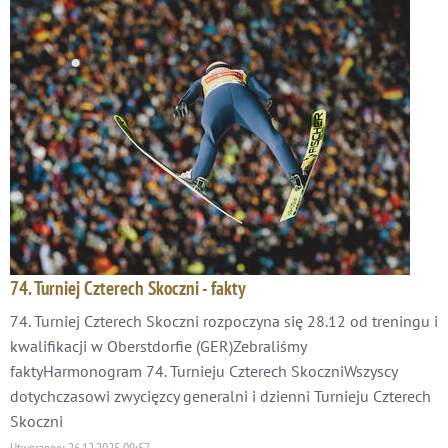
74. Turniej Czterech Skoczni - fakty
74. Turniej Czterech Skoczni rozpoczyna się 28.12 od treningu i
kwalifikacji w Oberstdorfie (GER)Zebraliśmy
faktyHarmonogram 74. Turnieju Czterech SkoczniWszyscy
dotychczasowi zwycięzcy generalni i dzienni Turnieju Czterech
Skoczni
Utworzono:
26.12.2025 09:57