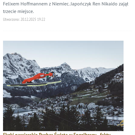
Felixem Hoffmannem z Niemiec. Japończyk Ren Nikaido zajął
trzecie miejsce.
Utworzono:
20.12.2025 19:22
Skoki narciarskie Puchar Świata w Engelbergu - fakty