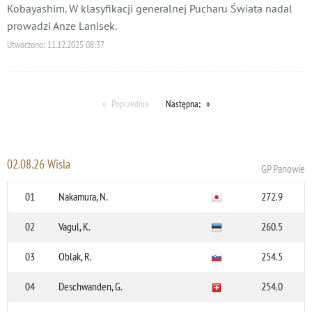
Kobayashim. W klasyfikacji generalnej Pucharu Świata nadal
prowadzi Anze Lanisek.
Utworzono:
11.12.2025 08:37
Poprzednia
Następna;
02.08.26 Wisla
GP Panowie
01
Nakamura, N.
272.9
02
Vagul, K.
260.5
03
Oblak, R.
254.5
04
Deschwanden, G.
254.0