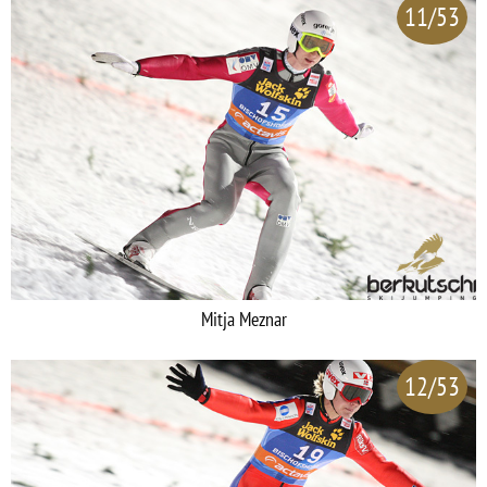
11/53
Mitja Meznar
12/53