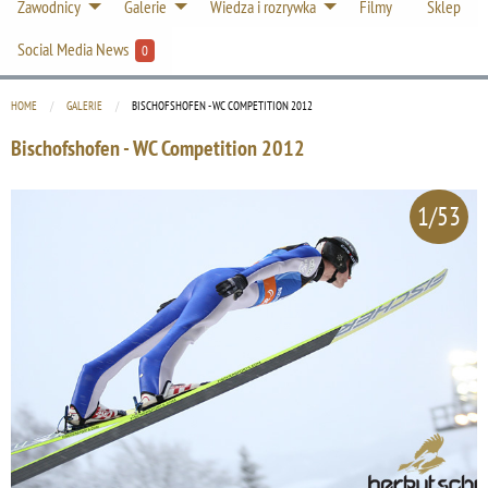
Zawodnicy
Galerie
Wiedza i rozrywka
Filmy
Sklep
Social Media News
0
HOME
GALERIE
CURRENT:
BISCHOFSHOFEN - WC COMPETITION 2012
Bischofshofen - WC Competition 2012
1/53