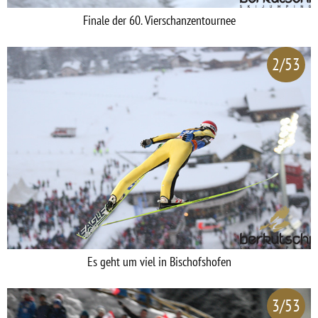
Finale der 60. Vierschanzentournee
2/53
Es geht um viel in Bischofshofen
3/53