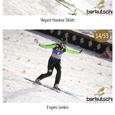
Vegard Haukoe Sklett
14/53
Evgeni Levkin