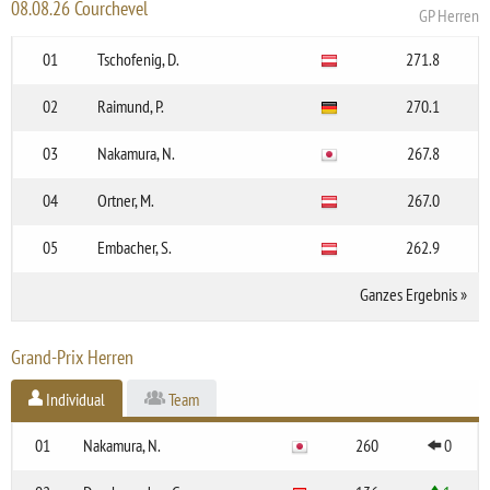
08.08.26 Courchevel
GP Herren
01
Tschofenig, D.
271.8
02
Raimund, P.
270.1
03
Nakamura, N.
267.8
04
Ortner, M.
267.0
05
Embacher, S.
262.9
Ganzes Ergebnis
»
Grand-Prix Herren
Individual
Team
01
Nakamura, N.
260
0