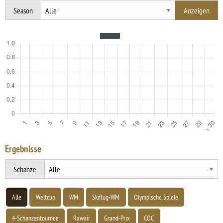
Season
Ergebnisse
Schanze
Alle
Weltcup
WM
Skiflug-WM
Olympische Spiele
4-Schanzentournee
Rawair
Grand-Prix
COC