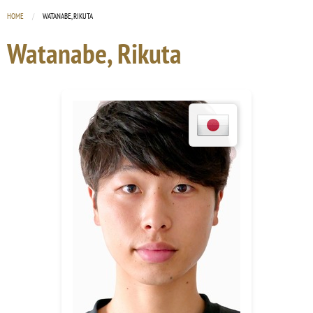
HOME
CURRENT:
WATANABE, RIKUTA
Watanabe, Rikuta