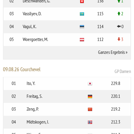
02
Deschwanden, G.
136
1
03
Vassilyev, D.
115
2
04
Vagul, K.
114
0
05
Woergoetter, M.
112
3
Ganzes Ergebnis
»
09.08.26 Courchevel
GP Damen
01
Ito, Y.
229.8
02
Freitag, S.
220.1
03
Zeng, P.
219.2
04
Midtskogen, I.
212.3