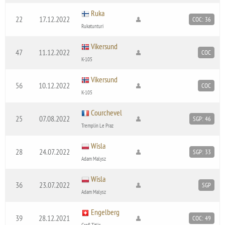
Ruka
22
17.12.2022
COC: 36
Rukatunturi
Vikersund
47
11.12.2022
COC
K-105
Vikersund
56
10.12.2022
COC
K-105
Courchevel
25
07.08.2022
SGP: 46
Tremplin Le Praz
Wisla
28
24.07.2022
SGP: 33
Adam Malysz
Wisla
36
23.07.2022
SGP
Adam Malysz
Engelberg
39
28.12.2021
COC: 49
Groß Titlis