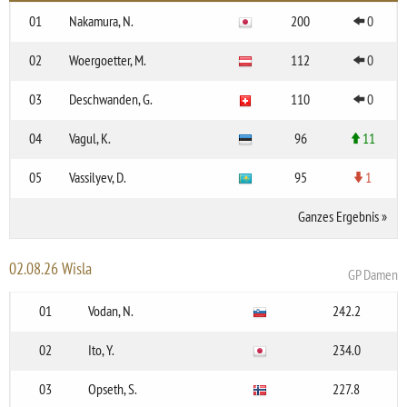
01
Nakamura, N.
200
0
02
Woergoetter, M.
112
0
03
Deschwanden, G.
110
0
04
Vagul, K.
96
11
05
Vassilyev, D.
95
1
Ganzes Ergebnis
»
02.08.26 Wisla
GP Damen
01
Vodan, N.
242.2
02
Ito, Y.
234.0
03
Opseth, S.
227.8