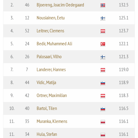
2.
46
Bjoereng, Joacim Oedegaard
132.5
3.
12
Nousiainen, Eetu
125.1
4.
52
Leitner, Clemens
123.7
5.
24
Bedir, Muhammed Ali
122.1
6.
26
Palosaari, Vilho
121.3
7.
7
Landerer, Hannes
119.0
8.
44
Vidic, Matija
118.9
9.
42
Ortner, Maximilian
118.3
10.
40
Bartol, Tilen
116.5
11.
35
Muranka, Klemens
116.1
11.
34
Hula, Stefan
116.1