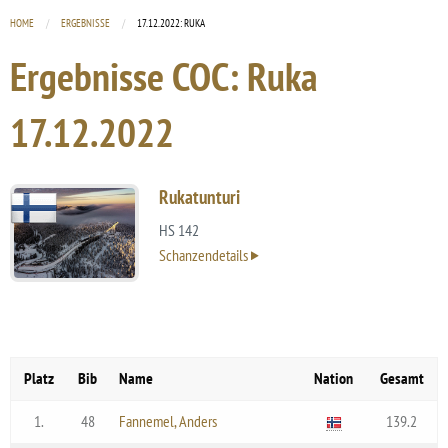
HOME
ERGEBNISSE
CURRENT:
17.12.2022: RUKA
Ergebnisse COC: Ruka
17.12.2022
Rukatunturi
HS 142
Schanzendetails
Platz
Bib
Name
Nation
Gesamt
1.
48
Fannemel, Anders
139.2