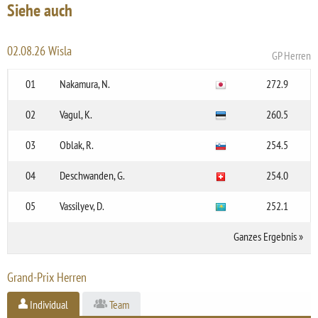
Siehe auch
02.08.26 Wisla
GP Herren
01
Nakamura, N.
272.9
02
Vagul, K.
260.5
03
Oblak, R.
254.5
04
Deschwanden, G.
254.0
05
Vassilyev, D.
252.1
Ganzes Ergebnis
»
Grand-Prix Herren
Individual
Team