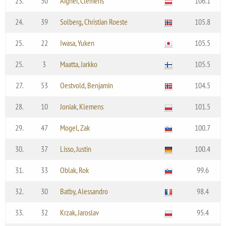
23.
50
Aigner, Clemens
106.1
24.
39
Solberg, Christian Roeste
105.8
25.
22
Iwasa, Yuken
105.5
25.
3
Maatta, Jarkko
105.5
27.
53
Oestvold, Benjamin
104.5
28.
10
Joniak, Klemens
101.5
29.
47
Mogel, Zak
100.7
30.
37
Lisso, Justin
100.4
31.
33
Oblak, Rok
99.6
32.
30
Batby, Alessandro
98.4
33.
32
Krzak, Jaroslav
95.4