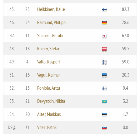
45.
25
Heikkinen, Kalle
82.3
46.
54
Raimund, Philipp
78.6
47.
11
Shimizu, Reruhi
67.8
48.
18
Rainer, Stefan
59.5
49.
4
Valto, Kasperi
59.0
51.
16
Vagul, Kaimar
20.3
52.
13
Pohjola, Arttu
9.4
53.
21
Devyatkin, Nikita
3.2
54.
20
Alter, Markkus
1.7
DSQ.
31
Vitez, Patrik
0.0