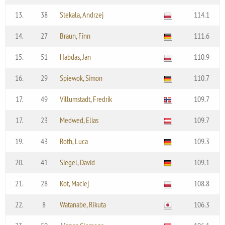
13.
38
Stekala, Andrzej
114.1
14.
27
Braun, Finn
111.6
15.
51
Habdas, Jan
110.9
16.
29
Spiewok, Simon
110.7
17.
49
Villumstadt, Fredrik
109.7
17.
23
Medwed, Elias
109.7
19.
43
Roth, Luca
109.3
20.
41
Siegel, David
109.1
21.
28
Kot, Maciej
108.8
22.
8
Watanabe, Rikuta
106.3