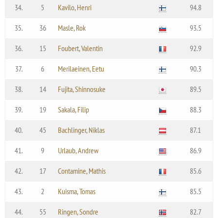
34.
5
Kavilo, Henri
94.8
35.
36
Masle, Rok
93.5
36.
15
Foubert, Valentin
92.9
37.
6
Merilaeinen, Eetu
90.3
38.
14
Fujita, Shinnosuke
89.5
39.
19
Sakala, Filip
88.3
40.
45
Bachlinger, Niklas
87.1
41.
9
Urlaub, Andrew
86.9
42.
17
Contamine, Mathis
85.6
43.
2
Kuisma, Tomas
85.5
44.
55
Ringen, Sondre
82.7