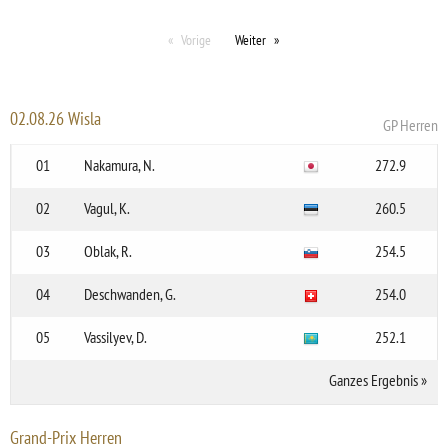
Vorige
Weiter
02.08.26 Wisla
GP Herren
01
Nakamura, N.
272.9
02
Vagul, K.
260.5
03
Oblak, R.
254.5
04
Deschwanden, G.
254.0
05
Vassilyev, D.
252.1
Ganzes Ergebnis
»
Grand-Prix Herren