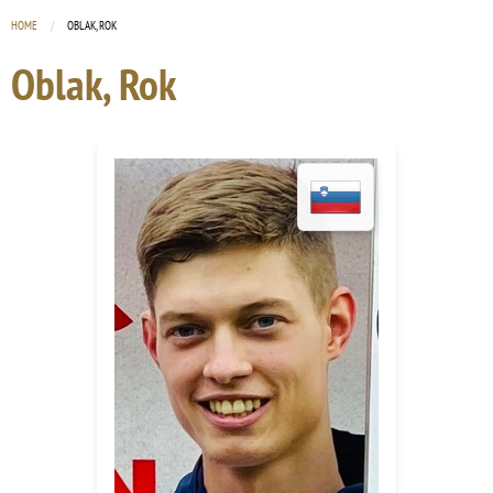
HOME
CURRENT:
OBLAK, ROK
Oblak, Rok