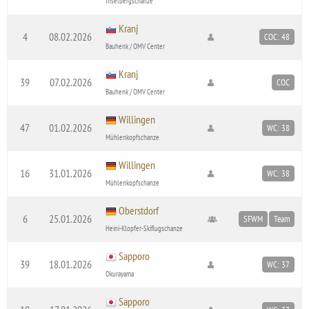
Inselbergschanze
Kranj
4
08.02.2026
COC: 48
Bauhenk / OMV Center
Kranj
39
07.02.2026
COC
Bauhenk / OMV Center
Willingen
47
01.02.2026
WC: 38
Mühlenkopfschanze
Willingen
16
31.01.2026
WC: 38
Mühlenkopfschanze
Oberstdorf
6
25.01.2026
SFWM
Team
Heini-Klopfer-Skiflugschanze
Sapporo
39
18.01.2026
WC: 37
Okurayama
Sapporo