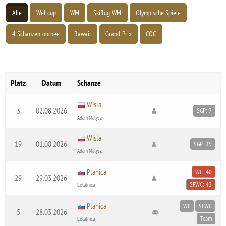
Alle
Weltcup
WM
Skiflug-WM
Olympische Spiele
4-Schanzentournee
Rawair
Grand-Prix
COC
Platz
Datum
Schanze
Wisla
3
02.08.2026
SGP: 7
Adam Malysz
Wisla
19
01.08.2026
SGP: 19
Adam Malysz
Planica
WC: 40
29
29.03.2026
SFWC: 42
Letalnica
Planica
WC
SFWC
5
28.03.2026
Team
Letalnica