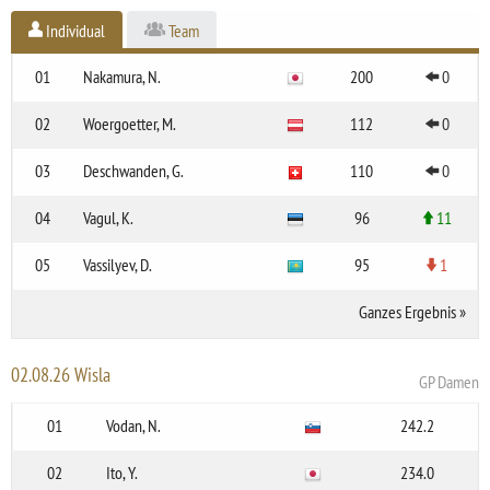
Individual
Team
01
Nakamura, N.
200
0
02
Woergoetter, M.
112
0
03
Deschwanden, G.
110
0
04
Vagul, K.
96
11
05
Vassilyev, D.
95
1
Ganzes Ergebnis
»
02.08.26 Wisla
GP Damen
01
Vodan, N.
242.2
02
Ito, Y.
234.0