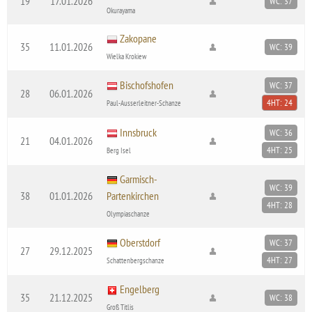
19
17.01.2026
WC: 37
Okurayama
Zakopane
35
11.01.2026
WC: 39
Wielka Krokiew
Bischofshofen
WC: 37
28
06.01.2026
4HT: 24
Paul-Ausserleitner-Schanze
Innsbruck
WC: 36
21
04.01.2026
4HT: 25
Berg Isel
Garmisch-
WC: 39
38
01.01.2026
Partenkirchen
4HT: 28
Olympiaschanze
Oberstdorf
WC: 37
27
29.12.2025
4HT: 27
Schattenbergschanze
Engelberg
35
21.12.2025
WC: 38
Groß Titlis