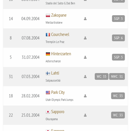
Stadio del Salto G. Dal Ben
Zakopane
14
04.09.2004
SGP: 5
Wielka Krokiew
Courchevel
8
07.08.2004
SGP: 6
Tremplin Le Praz
Hinterzarten
5
31.07.2004
SGP: 5
Adlerschanze
Lahti
31
07.03.2004
WC: 35
NWC: 31
Salpausselkä
Park City
18
28.02.2004
WC: 35
Utah Olympic Park Jumps
Sapporo
22
25.01.2004
WC: 33
Okurayama
Sapporo