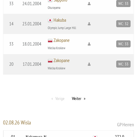
33
24.01.2004
WC: 33
Okurayama
Hakuba
14
23.01.2004
WC: 32
Olympic Jump Large Hill
Zakopane
33
18.01.2004
WC: 33
Wielka Krokiew
Zakopane
20
17.01.2004
WC: 33
Wielka Krokiew
Vorige
Weiter
02.08.26 Wisla
GP Herren
01
Nakamura, N.
272.9