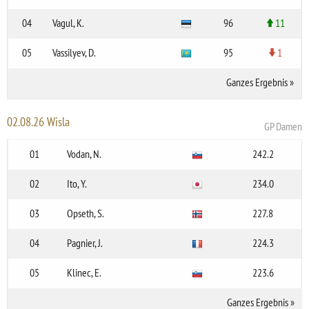
04
Vagul, K.
96
11
05
Vassilyev, D.
95
1
Ganzes Ergebnis
»
02.08.26 Wisla
GP Damen
01
Vodan, N.
242.2
02
Ito, Y.
234.0
03
Opseth, S.
227.8
04
Pagnier, J.
224.3
05
Klinec, E.
223.6
Ganzes Ergebnis
»