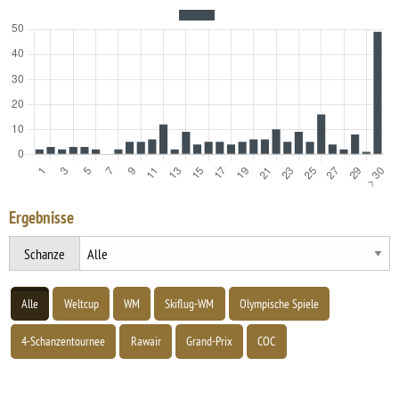
Ergebnisse
Schanze
Alle
Weltcup
WM
Skiflug-WM
Olympische Spiele
4-Schanzentournee
Rawair
Grand-Prix
COC