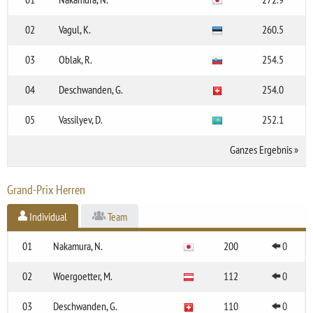
02
Vagul, K.
260.5
03
Oblak, R.
254.5
04
Deschwanden, G.
254.0
05
Vassilyev, D.
252.1
Ganzes Ergebnis
»
Grand-Prix Herren
Individual
Team
01
Nakamura, N.
200
0
02
Woergoetter, M.
112
0
03
Deschwanden, G.
110
0