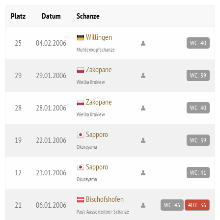
Platz
Datum
Schanze
Willingen
25
04.02.2006
WC: 40
Mühlenkopfschanze
Zakopane
29
29.01.2006
WC: 39
Wielka Krokiew
Zakopane
28
28.01.2006
WC: 40
Wielka Krokiew
Sapporo
19
22.01.2006
WC: 39
Okurayama
Sapporo
12
21.01.2006
WC: 41
Okurayama
Bischofshofen
21
06.01.2006
WC: 46
4HT: 36
Paul-Ausserleitner-Schanze