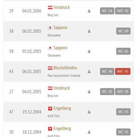
Innsbruck
29
04.01.2006
WC: 54
4HT: 43
Berg Isel
Sapporo
38
06.02.2005
WC: 69
Okurayama
Sapporo
38
05.02.2005
WC: 61
Okurayama
Bischofshofen
43
06.01.2005
WC: 46
4HT: 45
Paul-Ausserleitner-Schanze
Innsbruck
27
04.01.2005
WC: 45
4HT: 45
Berg Isel
Engelberg
47
19.12.2004
WC: 43
Groß Titlis
Engelberg
30
18.12.2004
WC: 43
Groß Titlis