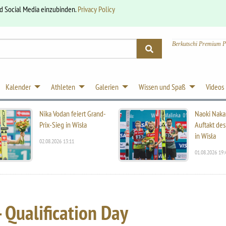
nd Social Media einzubinden.
Privacy Policy
Berkutschi Premium P
Kalender
Athleten
Galerien
Wissen und Spaß
Videos
Nika Vodan feiert Grand-
Naoki Naka
Prix-Sieg in Wisła
Auftakt des
in Wisła
02.08.2026 13:11
01.08.2026 19:
 Qualification Day