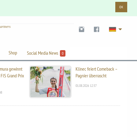
OK
artners
Shop
Social Media News
0
mura gewinnt
Klinec feiert Comeback –
 FIS Grand Prix
Pagnier überrascht
01.08.2026 12:57
48