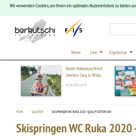
Wir verwenden Cookies, um Ihnen ein optimales Nutzererlebnis zu bieten u
News
Live
Ergebnisse
Naoki Nakamura feiert
zweiten Sieg in Wisła
02.08.2026 16:55
HOME
GALERIEN
CURRENT:
SKISPRINGEN WC RUKA 2020 - QUALIFICATION DAY
Skispringen WC Ruka 2020 -