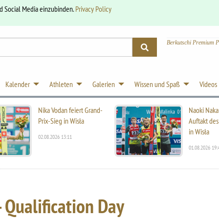
nd Social Media einzubinden.
Privacy Policy
Berkutschi Premium P
Kalender
Athleten
Galerien
Wissen und Spaß
Videos
Nika Vodan feiert Grand-
Naoki Naka
Prix-Sieg in Wisła
Auftakt des
in Wisła
02.08.2026 13:11
01.08.2026 19:
 Qualification Day