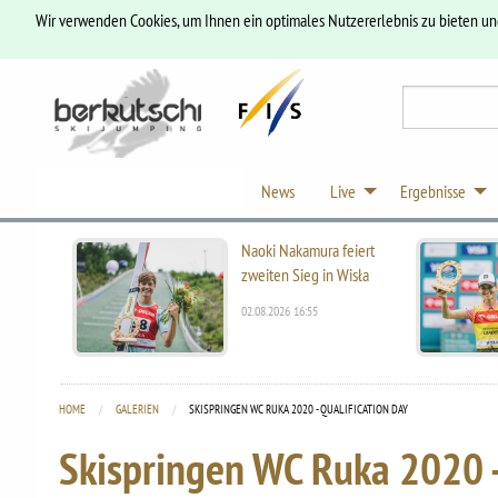
Wir verwenden Cookies, um Ihnen ein optimales Nutzererlebnis zu bieten u
News
Live
Ergebnisse
Naoki Nakamura feiert
zweiten Sieg in Wisła
02.08.2026 16:55
HOME
GALERIEN
CURRENT:
SKISPRINGEN WC RUKA 2020 - QUALIFICATION DAY
Skispringen WC Ruka 2020 -