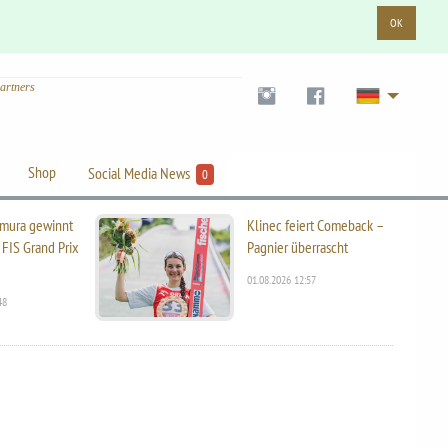
OK
artners
Shop
Social Media News
0
mura gewinnt
Klinec feiert Comeback –
 FIS Grand Prix
Pagnier überrascht
01.08.2026 12:57
48