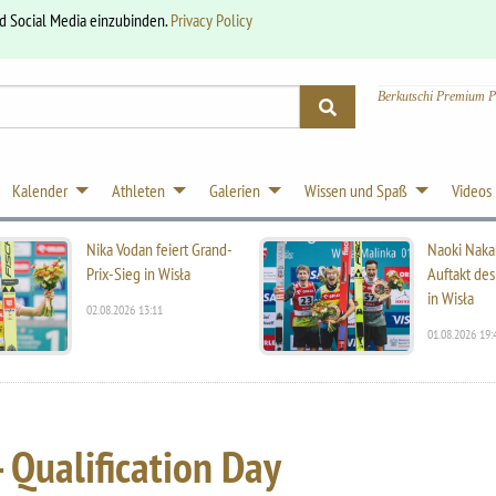
nd Social Media einzubinden.
Privacy Policy
Berkutschi Premium P
Kalender
Athleten
Galerien
Wissen und Spaß
Videos
Nika Vodan feiert Grand-
Naoki Naka
Prix-Sieg in Wisła
Auftakt des
in Wisła
02.08.2026 13:11
01.08.2026 19:
 Qualification Day