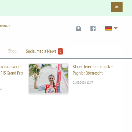
OK
artners
Shop
Social Media News
0
mura gewinnt
Klinec feiert Comeback –
 FIS Grand Prix
Pagnier überrascht
01.08.2026 12:57
48