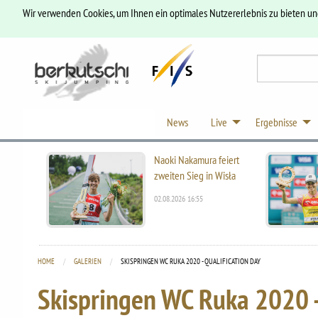
Wir verwenden Cookies, um Ihnen ein optimales Nutzererlebnis zu bieten u
News
Live
Ergebnisse
Naoki Nakamura feiert
zweiten Sieg in Wisła
02.08.2026 16:55
HOME
GALERIEN
CURRENT:
SKISPRINGEN WC RUKA 2020 - QUALIFICATION DAY
Skispringen WC Ruka 2020 -