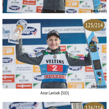
125/214
Anze Lanisek (SLO)
126/214