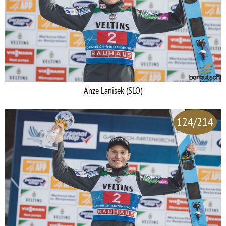
Anze Lanisek (SLO)
124/214