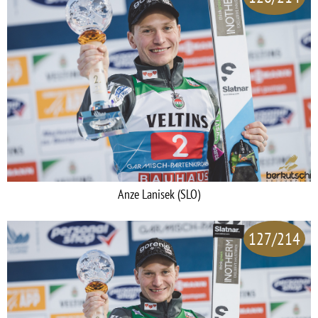
Anze Lanisek (SLO)
127/214