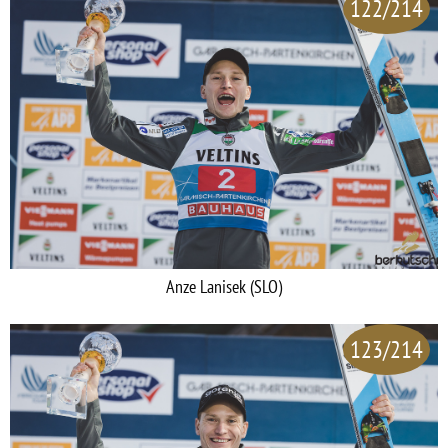
122/214
Anze Lanisek (SLO)
123/214