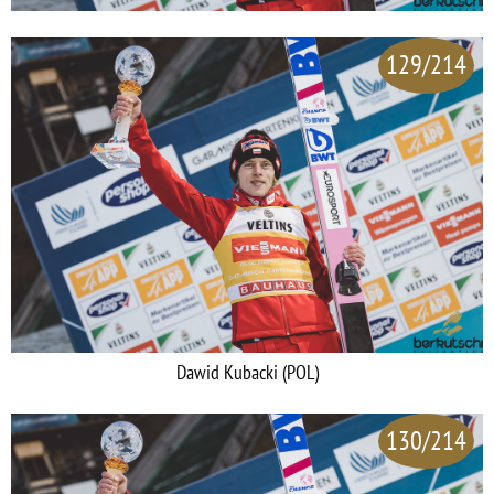
129/214
Dawid Kubacki (POL)
130/214