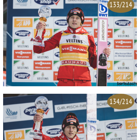
133/214
134/214