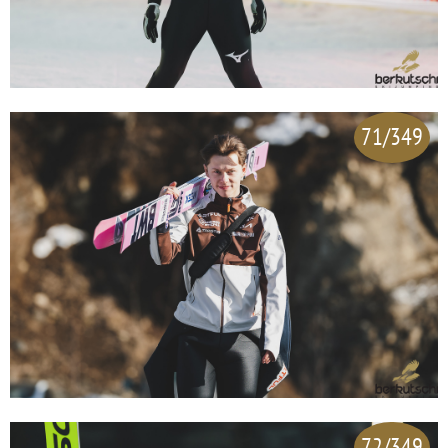
71/349
72/349