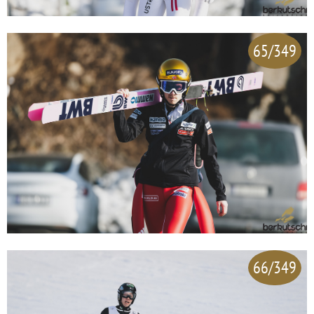
65/349
66/349