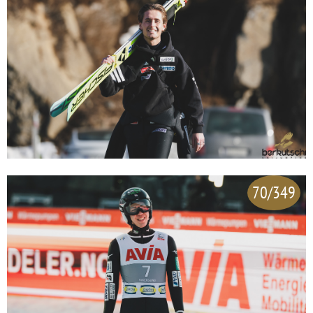
70/349