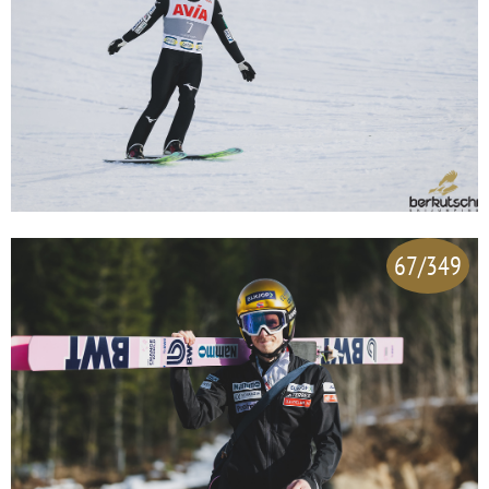
67/349