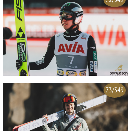
73/349