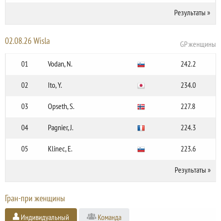
Результаты
»
02.08.26 Wisla
GP женщины
01
Vodan, N.
242.2
02
Ito, Y.
234.0
03
Opseth, S.
227.8
04
Pagnier, J.
224.3
05
Klinec, E.
223.6
Результаты
»
Гран-при женщины
Индивидуальный
Команда