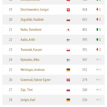
19
Deschwanden, Gregor
418
1
20
Zografski, Vladimir
415
3
21
Naito, Tomofumi
401
1
22
Aalto, Antti
395
1
23
Tomasiak, Kacper
391
2
24
Kytosaho, Niko
347
0
25
Wellinger, Andreas
331
0
26
Granerud, Halvor Egner
274
0
27
Zajc, Timi
260
0
28
Geiger, Karl
256
0