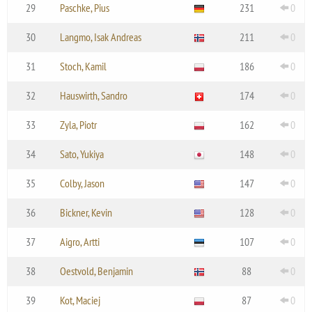
29
Paschke, Pius
231
0
30
Langmo, Isak Andreas
211
0
31
Stoch, Kamil
186
0
32
Hauswirth, Sandro
174
0
33
Zyla, Piotr
162
0
34
Sato, Yukiya
148
0
35
Colby, Jason
147
0
36
Bickner, Kevin
128
0
37
Aigro, Artti
107
0
38
Oestvold, Benjamin
88
0
39
Kot, Maciej
87
0