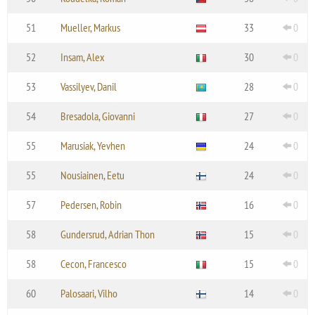
51
Mueller, Markus
33
0
52
Insam, Alex
30
0
53
Vassilyev, Danil
28
0
54
Bresadola, Giovanni
27
0
55
Marusiak, Yevhen
24
0
55
Nousiainen, Eetu
24
0
57
Pedersen, Robin
16
0
58
Gundersrud, Adrian Thon
15
0
58
Cecon, Francesco
15
0
60
Palosaari, Vilho
14
0