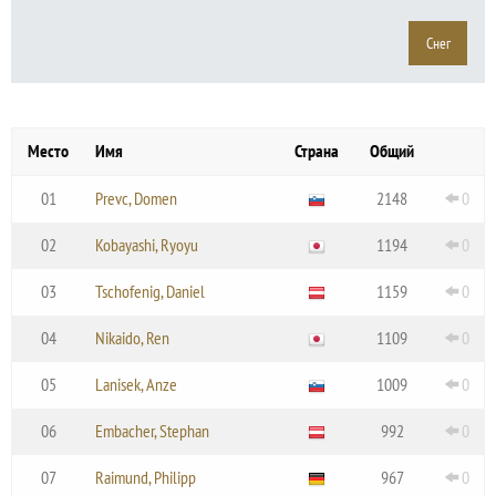
Место
Имя
Страна
Общий
01
Prevc, Domen
2148
0
02
Kobayashi, Ryoyu
1194
0
03
Tschofenig, Daniel
1159
0
04
Nikaido, Ren
1109
0
05
Lanisek, Anze
1009
0
06
Embacher, Stephan
992
0
07
Raimund, Philipp
967
0