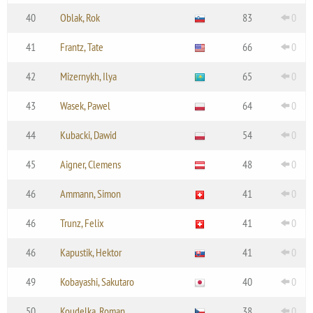
40
Oblak, Rok
83
0
41
Frantz, Tate
66
0
42
Mizernykh, Ilya
65
0
43
Wasek, Pawel
64
0
44
Kubacki, Dawid
54
0
45
Aigner, Clemens
48
0
46
Ammann, Simon
41
0
46
Trunz, Felix
41
0
46
Kapustik, Hektor
41
0
49
Kobayashi, Sakutaro
40
0
50
Koudelka, Roman
38
0