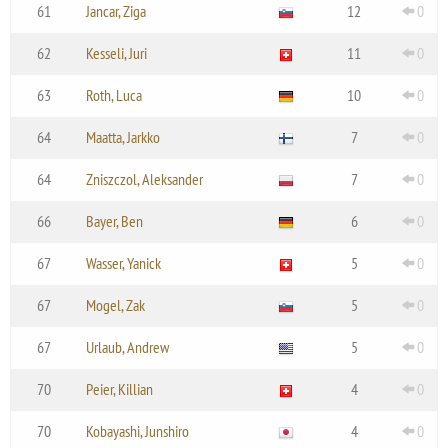
61
Jancar, Ziga
12
0
62
Kesseli, Juri
11
0
63
Roth, Luca
10
0
64
Maatta, Jarkko
7
0
64
Zniszczol, Aleksander
7
0
66
Bayer, Ben
6
0
67
Wasser, Yanick
5
0
67
Mogel, Zak
5
0
67
Urlaub, Andrew
5
0
70
Peier, Killian
4
0
70
Kobayashi, Junshiro
4
0