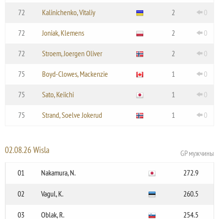
72
Kalinichenko, Vitaliy
2
0
72
Joniak, Klemens
2
0
72
Stroem, Joergen Oliver
2
0
75
Boyd-Clowes, Mackenzie
1
0
75
Sato, Keiichi
1
0
75
Strand, Soelve Jokerud
1
0
02.08.26 Wisla
GP мужчины
01
Nakamura, N.
272.9
02
Vagul, K.
260.5
03
Oblak, R.
254.5