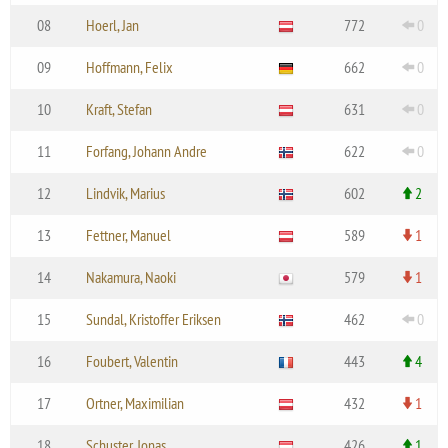
08
Hoerl, Jan
772
0
09
Hoffmann, Felix
662
0
10
Kraft, Stefan
631
0
11
Forfang, Johann Andre
622
0
12
Lindvik, Marius
602
2
13
Fettner, Manuel
589
1
14
Nakamura, Naoki
579
1
15
Sundal, Kristoffer Eriksen
462
0
16
Foubert, Valentin
443
4
17
Ortner, Maximilian
432
1
18
Schuster, Jonas
426
1