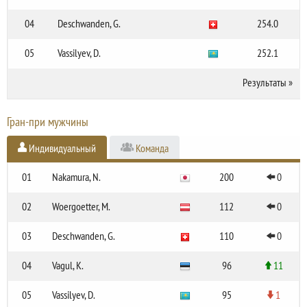
04
Deschwanden, G.
254.0
05
Vassilyev, D.
252.1
Результаты
»
Гран-при мужчины
Индивидуальный
Команда
01
Nakamura, N.
200
0
02
Woergoetter, M.
112
0
03
Deschwanden, G.
110
0
04
Vagul, K.
96
11
05
Vassilyev, D.
95
1