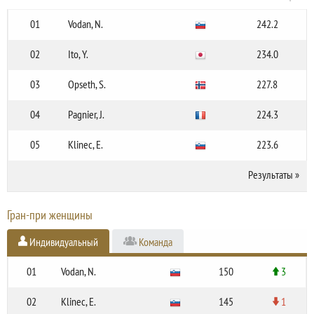
01
Vodan, N.
242.2
02
Ito, Y.
234.0
03
Opseth, S.
227.8
04
Pagnier, J.
224.3
05
Klinec, E.
223.6
Результаты
»
Гран-при женщины
Индивидуальный
Команда
01
Vodan, N.
150
3
02
Klinec, E.
145
1