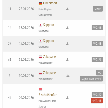
Oberstdorf
11
23.01.2026
SFWM
Heini-Klopfer-
Skiflugschanze
Sapporo
14
18.01.2026
WC: 43
Okurayama
Sapporo
27
17.01.2026
WC: 48
Okurayama
Zakopane
31
11.01.2026
WC: 51
Wielka Krokiew
Zakopane
WC
6
10.01.2026
Super Team Event
Wielka Krokiew
Bischofshofen
WC: 50
45
06.01.2026
4HT: 45
Paul-Ausserleitner-
Schanze