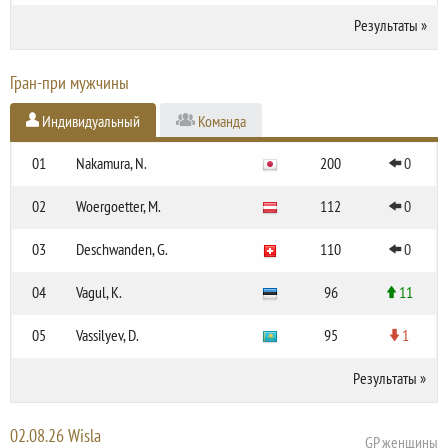
Результаты
»
Гран-при мужчины
Индивидуальный
Команда
01
Nakamura, N.
200
0
02
Woergoetter, M.
112
0
03
Deschwanden, G.
110
0
04
Vagul, K.
96
11
05
Vassilyev, D.
95
1
Результаты
»
02.08.26 Wisla
GP женщины