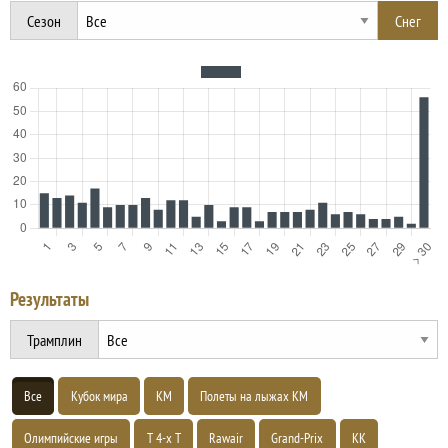
Сезон
Результаты
Трамплин
Все
Кубок мира
КМ
Полеты на лыжах КМ
Олимпийские игры
Т 4-х Т
Rawair
Grand-Prix
КК