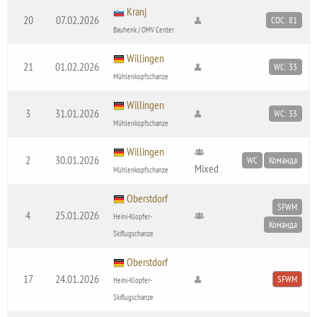
Kranj
20
07.02.2026
COC: 81
Bauhenk / OMV Center
Willingen
21
01.02.2026
WC: 33
Mühlenkopfschanze
Willingen
3
31.01.2026
WC: 33
Mühlenkopfschanze
Willingen
2
30.01.2026
WC
Команда
Mixed
Mühlenkopfschanze
Oberstdorf
SFWM
4
25.01.2026
Heini-Klopfer-
Команда
Skiflugschanze
Oberstdorf
17
24.01.2026
SFWM
Heini-Klopfer-
Skiflugschanze