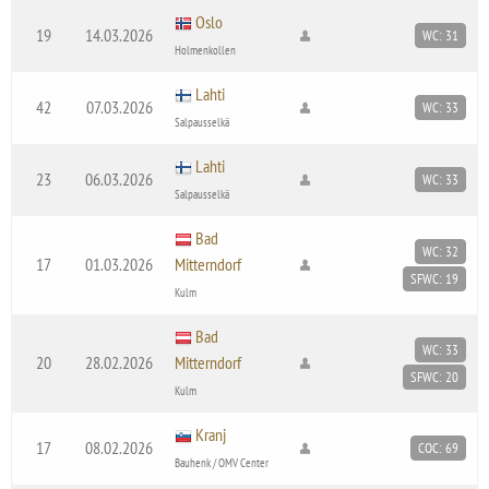
Oslo
19
14.03.2026
WC: 31
Holmenkollen
Lahti
42
07.03.2026
WC: 33
Salpausselkä
Lahti
23
06.03.2026
WC: 33
Salpausselkä
Bad
WC: 32
17
01.03.2026
Mitterndorf
SFWC: 19
Kulm
Bad
WC: 33
20
28.02.2026
Mitterndorf
SFWC: 20
Kulm
Kranj
17
08.02.2026
COC: 69
Bauhenk / OMV Center