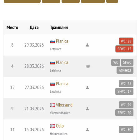
Место
Дата
Трамплин
Planica
WC: 28
8
29.03.2026
SFWC: 13
Letalnica
Planica
WC
SFWC
4
28.03.2026
Команда
Letalnica
Planica
WC: 28
12
27.03.2026
SFWC: 17
Letalnica
Vikersund
WC: 29
9
21.03.2026
SFWC: 20
Vikersundbakken
Oslo
11
15.03.2026
WC: 30
Holmenkollen