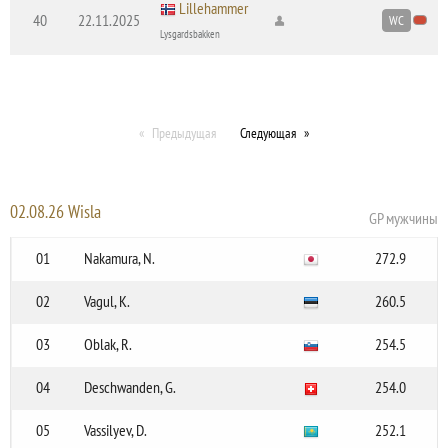
Lillehammer
40
22.11.2025
WC
Lysgardsbakken
Предыдущая
Следующая
02.08.26 Wisla
GP мужчины
01
Nakamura, N.
272.9
02
Vagul, K.
260.5
03
Oblak, R.
254.5
04
Deschwanden, G.
254.0
05
Vassilyev, D.
252.1