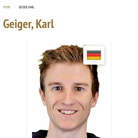
HOME
CURRENT:
GEIGER, KARL
Geiger, Karl