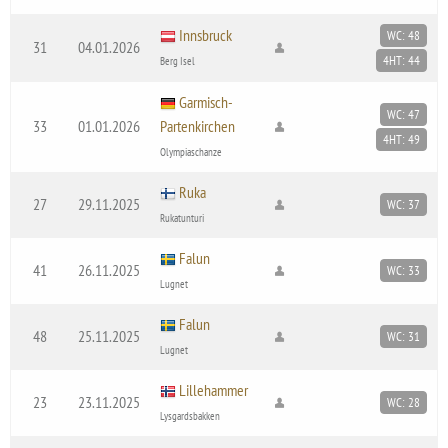
Innsbruck
WC: 48
31
04.01.2026
4HT: 44
Berg Isel
Garmisch-
WC: 47
33
01.01.2026
Partenkirchen
4HT: 49
Olympiaschanze
Ruka
27
29.11.2025
WC: 37
Rukatunturi
Falun
41
26.11.2025
WC: 33
Lugnet
Falun
48
25.11.2025
WC: 31
Lugnet
Lillehammer
23
23.11.2025
WC: 28
Lysgardsbakken