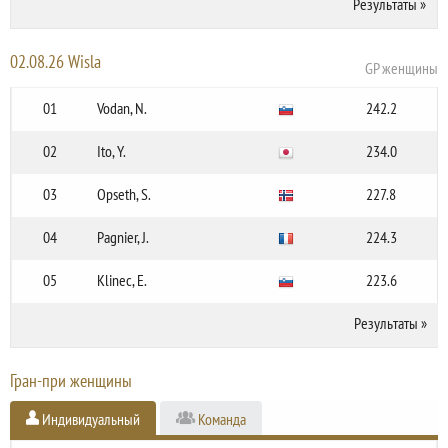
Результаты
»
02.08.26 Wisla
GP женщины
01
Vodan, N.
242.2
02
Ito, Y.
234.0
03
Opseth, S.
227.8
04
Pagnier, J.
224.3
05
Klinec, E.
223.6
Результаты
»
Гран-при женщины
Индивидуальный
Команда