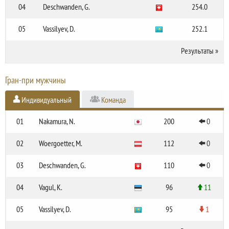
04
Deschwanden, G.
254.0
05
Vassilyev, D.
252.1
Результаты
»
Гран-при мужчины
Индивидуальный
Команда
01
Nakamura, N.
200
0
02
Woergoetter, M.
112
0
03
Deschwanden, G.
110
0
04
Vagul, K.
96
11
05
Vassilyev, D.
95
1