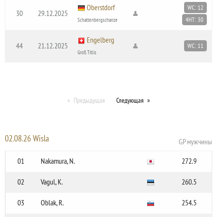
Oberstdorf
WC: 12
30
29.12.2025
4HT: 30
Schattenbergschanze
Engelberg
44
21.12.2025
WC: 11
Groß Titlis
Предыдущая
Следующая
02.08.26 Wisla
GP мужчины
01
Nakamura, N.
272.9
02
Vagul, K.
260.5
03
Oblak, R.
254.5