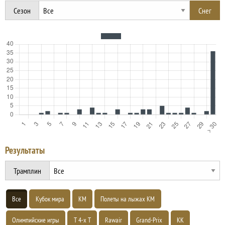
Сезон
Результаты
Трамплин
Все
Кубок мира
КМ
Полеты на лыжах КМ
Олимпийские игры
Т 4-х Т
Rawair
Grand-Prix
КК