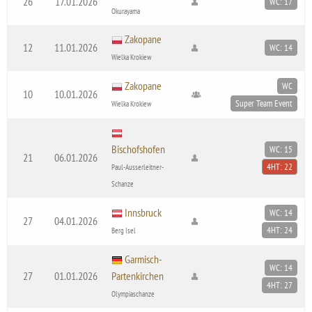
26
17.01.2026
WC: 17
Okurayama
Zakopane
12
11.01.2026
WC: 14
Wielka Krokiew
Zakopane
WC
10
10.01.2026
Super Team Event
Wielka Krokiew
Bischofshofen
WC: 15
21
06.01.2026
4HT: 22
Paul-Ausserleitner-
Schanze
Innsbruck
WC: 14
27
04.01.2026
4HT: 24
Berg Isel
Garmisch-
WC: 14
27
01.01.2026
Partenkirchen
4HT: 27
Olympiaschanze