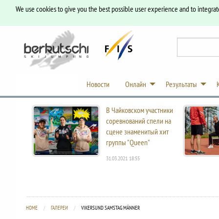
We use cookies to give you the best possible user experience and to integrat
Новости
Онлайн
Результаты
В Чайковском участники
соревнований спели на
сцене знаменитый хит
группы "Queen"
31.03.2021 18:55
HOME
ГАЛЕРЕИ
CURRENT:
VIKERSUND SAMSTAG MÄNNER