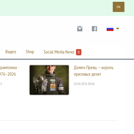
OK
Видео
Shop
Social Media News
0
трамплина ·
Домен Превц — король
976–2026
призовых денег
15
02.04.2026 08:06