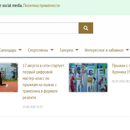
e social media.
Политика приватности
Календарь
Спортсмены
Галереи
Интересное и забавное
17 августа в сети стартует
Прыжки с 
первый цифровой
Хроника 1
мастер-класс по
01.05.2026 08:
прыжкам на лыжах с
трамплина в формате
реалити
15.08.2020 15:55