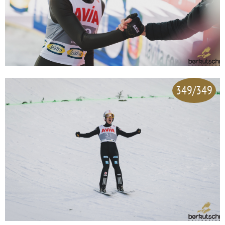
349/349