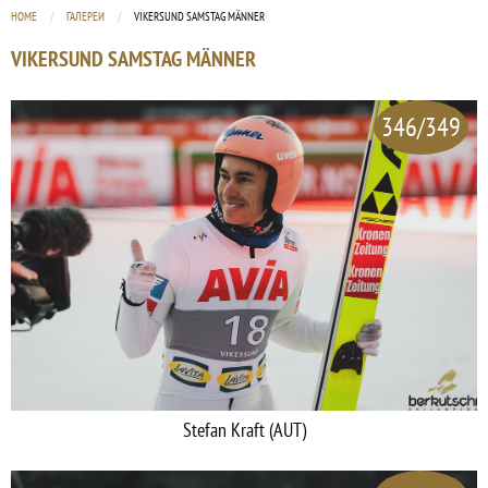
HOME
ГАЛЕРЕИ
CURRENT:
VIKERSUND SAMSTAG MÄNNER
VIKERSUND SAMSTAG MÄNNER
346/349
Stefan Kraft (AUT)