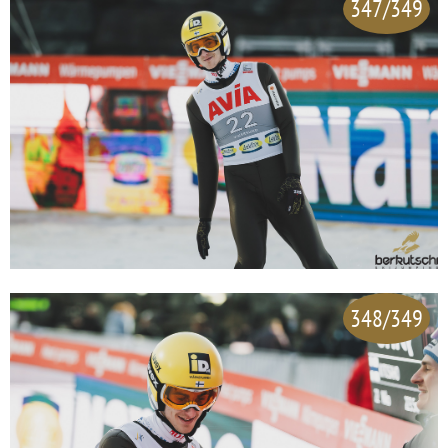
347/349
348/349