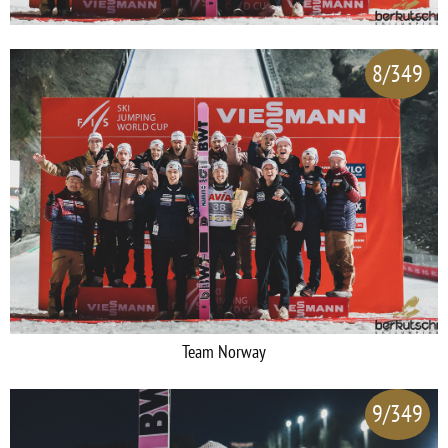
8/349
Team Norway
9/349