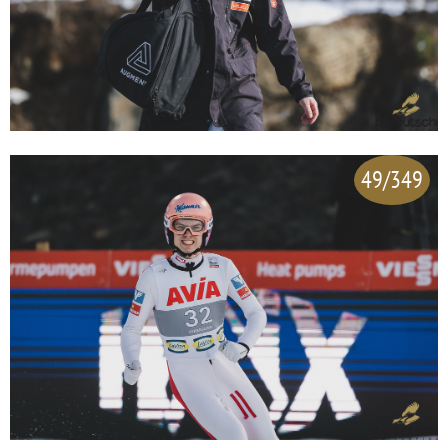
49/349