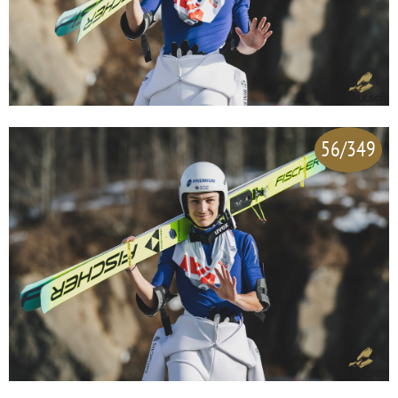
56/349