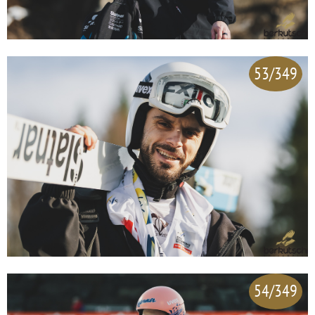
53/349
54/349