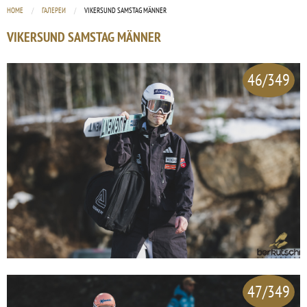
HOME
ГАЛЕРЕИ
CURRENT:
VIKERSUND SAMSTAG MÄNNER
VIKERSUND SAMSTAG MÄNNER
46/349
47/349