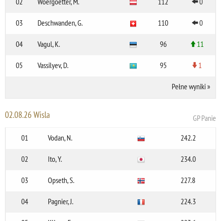
02
Woergoetter, M.
112
0
03
Deschwanden, G.
110
0
04
Vagul, K.
96
11
05
Vassilyev, D.
95
1
Pełne wyniki
»
02.08.26 Wisla
GP Panie
01
Vodan, N.
242.2
02
Ito, Y.
234.0
03
Opseth, S.
227.8
04
Pagnier, J.
224.3