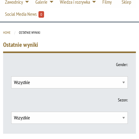
Zawodnicy
Galerie
Wiedza i rozrywka
Filmy
Sklep
Social Media News
0
HOME
CURRENT:
OSTATNIE WYNIKI
Ostatnie wyniki
Gender
:
Sezon: