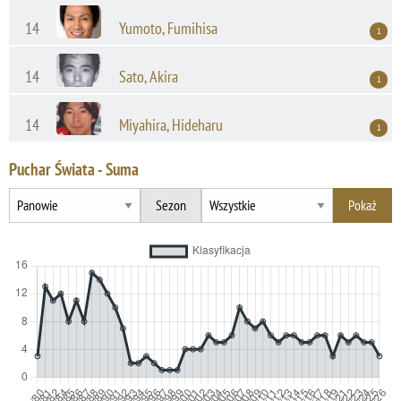
14
Yumoto, Fumihisa
1
14
Sato, Akira
1
14
Miyahira, Hideharu
1
Puchar Świata - Suma
Sezon