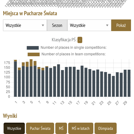
Miejsca w Pucharze Świata
Sezon
Klasyfikacja PŚ:
-
Wyniki
Wszystkie
Puchar Świata
MŚ
MŚ w lotach
Olimpiada