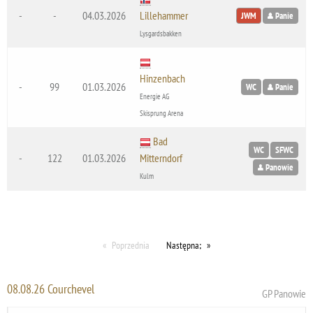
-
-
04.03.2026
Lillehammer
JWM
Panie
Lysgardsbakken
Hinzenbach
-
99
01.03.2026
WC
Panie
Energie AG
Skisprung Arena
Bad
WC
SFWC
-
122
01.03.2026
Mitterndorf
Panowie
Kulm
Poprzednia
Następna;
08.08.26 Courchevel
GP Panowie