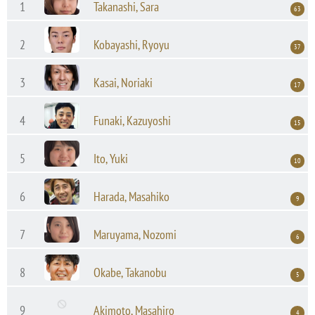
1
Takanashi, Sara
63
2
Kobayashi, Ryoyu
37
3
Kasai, Noriaki
17
4
Funaki, Kazuyoshi
15
5
Ito, Yuki
10
6
Harada, Masahiko
9
7
Maruyama, Nozomi
6
8
Okabe, Takanobu
5
9
Akimoto, Masahiro
4