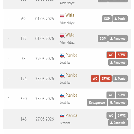
Adam Malysz
Wisla
-
69
01.08.2026
SGP
Panie
Adam Malysz
Wisla
-
122
01.08.2026
SGP
Panowie
Adam Malysz
Planica
WC
SFWC
-
78
29.03.2026
Panowie
Letalnica
Planica
-
124
28.03.2026
WC
SFWC
Panie
Letalnica
Planica
WC
SFWC
1
350
28.03.2026
Drużynowo
Panowie
Letalnica
Planica
WC
SFWC
-
148
27.03.2026
Panowie
Letalnica