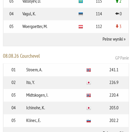
03
Vassilyev, D.
115
2
04
Vagul, K.
114
0
05
Woergoetter, M.
112
3
Pełne wyniki
»
08.08.26 Courchevel
GP Panie
01
Stroem, A.
241.1
02
Ito, Y.
226.9
03
Midtskogen, I.
220.4
04
Ichinohe, K.
203.0
05
Klinec, E.
202.2