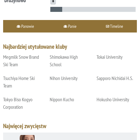
Drużynowo
8
Panowie
Panie
Timeline
Najbardziej utytułowane kluby
Megmilk Snow Brand
Shimokawa High
Tokai University
Ski Team
School
Tsuchiya Home Ski
Nihon University
Sapporo Nichidai H.S.
Team
Tokyo Biso Kogyo
Nippon Kucho
Hokusho University
Corporation
Najwięcej zwycięstw