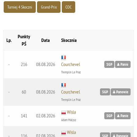
Turniej 4 Skoczni
Grand-Prix
COC
Punkty
Lp.
Data
Skocznia
PŚ
-
216
08.08.2026
Courchevel
SGP
Panie
Tremplin Le Praz
-
60
08.08.2026
Courchevel
SGP
Panowie
Tremplin Le Praz
Wisla
-
141
02.08.2026
SGP
Panie
Adam Malysz
Wisla
-
116
02.08.2026
SGP
Panowie