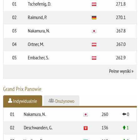
01
Tschofenig, D.
271.8
02
Raimund, P.
270.1
03
Nakamura, N.
267.8
04
Ortner, M.
267.0
05
Embacher, S.
262.9
Pełne wyniki
»
Grand Prix Panowie
Indywidualnie
Drużynowo
01
Nakamura, N.
260
0
02
Deschwanden, G.
136
1