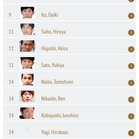
9
Ito, Daiki
4
11
Saito, Hiroya
2
11
Higashi, Akira
2
11
Sato, Yukiya
2
14
Naito, Tomofumi
1
14
Nikaido, Ren
1
14
Kobayashi, Junshiro
1
14
Yagi, Hirokazu
1