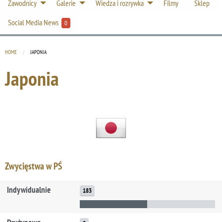
Zawodnicy
Galerie
Wiedza i rozrywka
Filmy
Sklep
Social Media News
0
HOME
CURRENT:
JAPONIA
Japonia
Zwycięstwa w PŚ
Indywidualnie
183