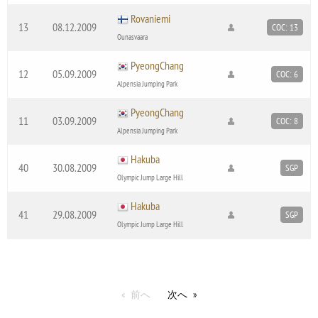
Rovaniemi
13
08.12.2009
COC: 13
Ounasvaara
PyeongChang
12
05.09.2009
COC: 6
Alpensia Jumping Park
PyeongChang
11
03.09.2009
COC: 8
Alpensia Jumping Park
Hakuba
40
30.08.2009
SGP
Olympic Jump Large Hill
Hakuba
41
29.08.2009
SGP
Olympic Jump Large Hill
前へ
次へ