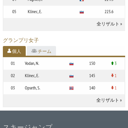
05
Klinec, E.
223.6
全リザルト
»
グランプリ女子
個人
チーム
01
Vodan, N.
150
3
02
Klinec, E.
145
1
03
Opseth, S.
140
1
全リザルト
»
スキージャンプ