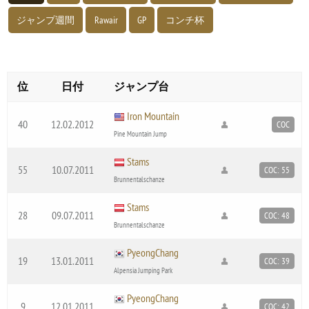
ジャンプ週間
Rawair
GP
コンチ杯
位
日付
ジャンプ台
Iron Mountain
40
12.02.2012
COC
Pine Mountain Jump
Stams
55
10.07.2011
COC: 55
Brunnentalschanze
Stams
28
09.07.2011
COC: 48
Brunnentalschanze
PyeongChang
19
13.01.2011
COC: 39
Alpensia Jumping Park
PyeongChang
9
12.01.2011
COC: 42