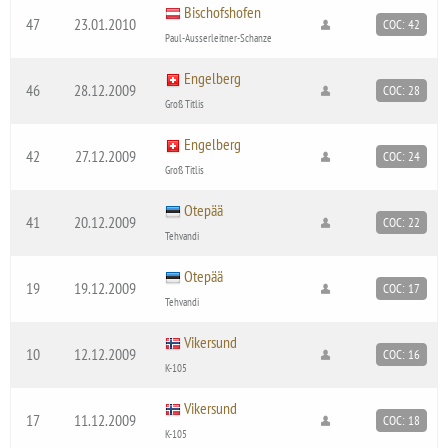
Bischofshofen
47
23.01.2010
COC: 42
Paul-Ausserleitner-Schanze
Engelberg
46
28.12.2009
COC: 28
Groß Titlis
Engelberg
42
27.12.2009
COC: 24
Groß Titlis
Otepää
41
20.12.2009
COC: 22
Tehvandi
Otepää
19
19.12.2009
COC: 17
Tehvandi
Vikersund
10
12.12.2009
COC: 16
K-105
Vikersund
17
11.12.2009
COC: 18
K-105