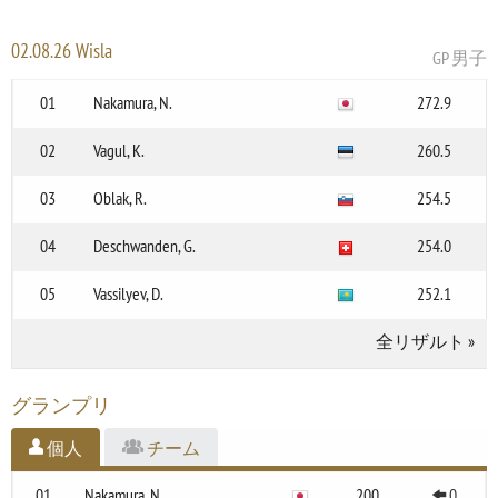
02.08.26 Wisla
GP 男子
01
Nakamura, N.
272.9
02
Vagul, K.
260.5
03
Oblak, R.
254.5
04
Deschwanden, G.
254.0
05
Vassilyev, D.
252.1
全リザルト
»
グランプリ
個人
チーム
01
Nakamura, N.
200
0