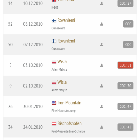
14
10.12.2010
COC: 27
K-105
Rovaniemi
52
08.12.2010
COC
Ounasvaara
Rovaniemi
50
07.12.2010
COC
Ounasvaara
Wisla
5
03.10.2010
COC: 51
Adam Malysz
Wisla
9
02.10.2010
COC: 70
Adam Malysz
Iron Mountain
26
30.01.2010
COC: 47
Pine Mountain Jump
Bischofshofen
34
24.01.2010
COC: 45
Paul-Ausserleitner-Schanze