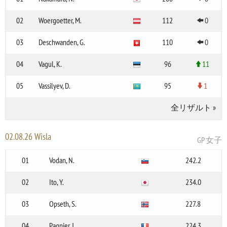
02
Woergoetter, M.
112
0
03
Deschwanden, G.
110
0
04
Vagul, K.
96
11
05
Vassilyev, D.
95
1
全リザルト
»
02.08.26 Wisla
GP 女子
01
Vodan, N.
242.2
02
Ito, Y.
234.0
03
Opseth, S.
227.8
04
Pagnier, J.
224.3