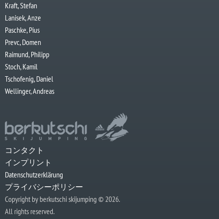
Kraft, Stefan
Lanisek, Anze
Paschke, Pius
Prevc, Domen
Raimund, Philipp
Stoch, Kamil
Tschofenig, Daniel
Wellinger, Andreas
コンタクト
インプリント
Datenschutzerklärung
プライバシーポリシー
Copyright by berkutschi skijumping © 2026.
All rights reserved.