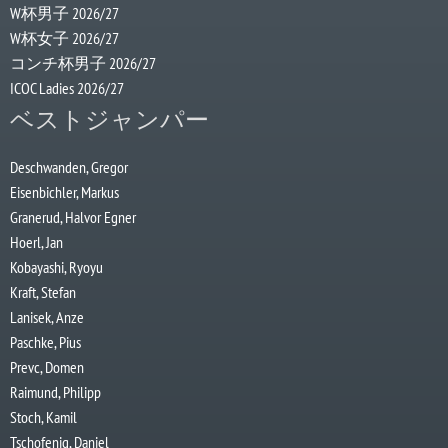
W杯男子 2026/27
W杯女子 2026/27
コンチ杯男子 2026/27
ICOC Ladies 2026/27
ベストジャンパー
Deschwanden, Gregor
Eisenbichler, Markus
Granerud, Halvor Egner
Hoerl, Jan
Kobayashi, Ryoyu
Kraft, Stefan
Lanisek, Anze
Paschke, Pius
Prevc, Domen
Raimund, Philipp
Stoch, Kamil
Tschofenig, Daniel