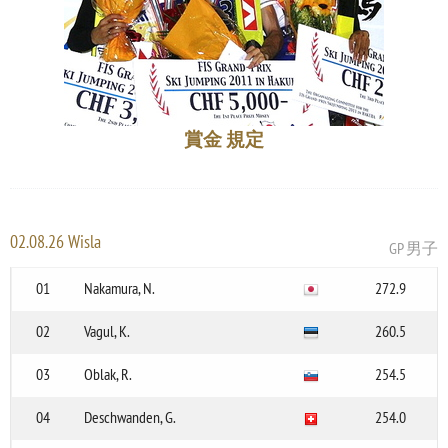
賞金 規定
02.08.26 Wisla
GP 男子
01
Nakamura, N.
272.9
02
Vagul, K.
260.5
03
Oblak, R.
254.5
04
Deschwanden, G.
254.0