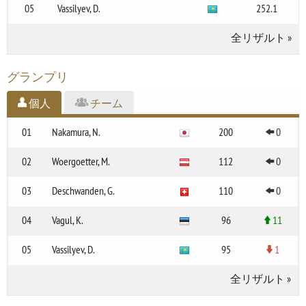
05
Vassilyev, D.
252.1
全リザルト
»
グランプリ
個人
チーム
01
Nakamura, N.
200
0
02
Woergoetter, M.
112
0
03
Deschwanden, G.
110
0
04
Vagul, K.
96
11
05
Vassilyev, D.
95
1
全リザルト
»