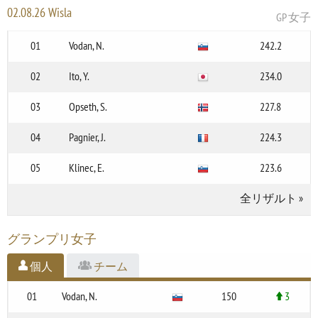
02.08.26 Wisla
GP 女子
01
Vodan, N.
242.2
02
Ito, Y.
234.0
03
Opseth, S.
227.8
04
Pagnier, J.
224.3
05
Klinec, E.
223.6
全リザルト
»
グランプリ女子
個人
チーム
01
Vodan, N.
150
3