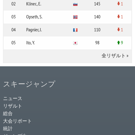
02
Klinec, E.
145
1
03
Opseth, S.
140
1
04
Pagnier, J.
110
1
05
Ito, Y.
98
9
全リザルト
»
スキージャンプ
ニュース
リザルト
総合
大会リポート
統計