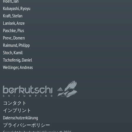
Hoerl, Jan
Kobayashi, Ryoyu
Kraft, Stefan
Lanisek, Anze
Paschke, Pius
Prevc, Domen
Raimund, Philipp
Stoch, Kamil
Tschofenig, Daniel
Wellinger, Andreas
コンタクト
インプリント
Datenschutzerklärung
プライバシーポリシー