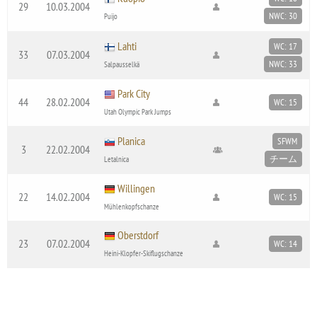
29
10.03.2004
NWC: 30
Puijo
Lahti
WC: 17
33
07.03.2004
NWC: 33
Salpausselkä
Park City
44
28.02.2004
WC: 15
Utah Olympic Park Jumps
Planica
SFWM
3
22.02.2004
チーム
Letalnica
Willingen
22
14.02.2004
WC: 15
Mühlenkopfschanze
Oberstdorf
23
07.02.2004
WC: 14
Heini-Klopfer-Skiflugschanze