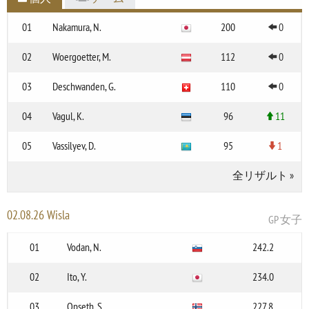
01
Nakamura, N.
200
0
02
Woergoetter, M.
112
0
03
Deschwanden, G.
110
0
04
Vagul, K.
96
11
05
Vassilyev, D.
95
1
全リザルト
»
02.08.26 Wisla
GP 女子
01
Vodan, N.
242.2
02
Ito, Y.
234.0
03
Opseth, S.
227.8