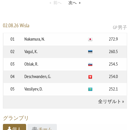
前へ
次へ
02.08.26 Wisla
GP 男子
01
Nakamura, N.
272.9
02
Vagul, K.
260.5
03
Oblak, R.
254.5
04
Deschwanden, G.
254.0
05
Vassilyev, D.
252.1
全リザルト
»
グランプリ
個人
チーム