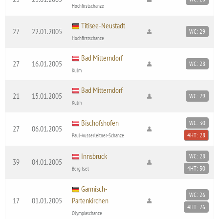
Hochfirstschanze
Titisee-Neustadt
27
22.01.2005
WC: 29
Hochfirstschanze
Bad Mitterndorf
27
16.01.2005
WC: 28
Kulm
Bad Mitterndorf
21
15.01.2005
WC: 29
Kulm
Bischofshofen
WC: 30
27
06.01.2005
4HT: 28
Paul-Ausserleitner-Schanze
Innsbruck
WC: 28
39
04.01.2005
4HT: 30
Berg Isel
Garmisch-
WC: 26
17
01.01.2005
Partenkirchen
4HT: 26
Olympiaschanze