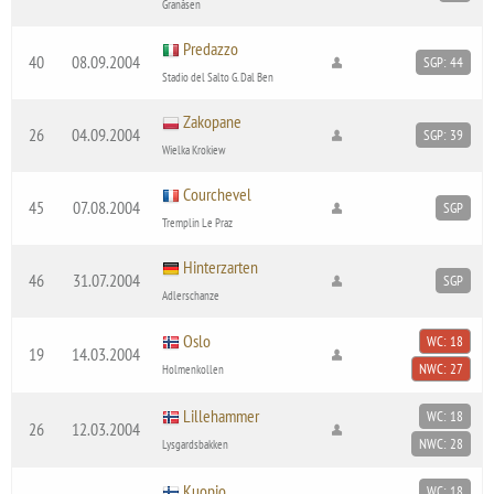
Granåsen
Predazzo
40
08.09.2004
SGP: 44
Stadio del Salto G. Dal Ben
Zakopane
26
04.09.2004
SGP: 39
Wielka Krokiew
Courchevel
45
07.08.2004
SGP
Tremplin Le Praz
Hinterzarten
46
31.07.2004
SGP
Adlerschanze
Oslo
WC: 18
19
14.03.2004
NWC: 27
Holmenkollen
Lillehammer
WC: 18
26
12.03.2004
NWC: 28
Lysgardsbakken
Kuopio
WC: 18