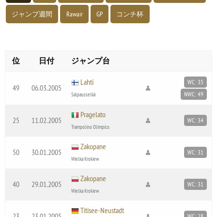
ジャンプ週間
Rawair
GP
コンチ杯
位
日付
ジャンプ台
Lahti
WC: 35
49
06.03.2005
NWC: 49
Salpausselkä
Pragelato
25
11.02.2005
WC: 34
Trampolino Olimpico
Zakopane
50
30.01.2005
WC: 31
Wielka Krokiew
Zakopane
40
29.01.2005
WC: 31
Wielka Krokiew
Titisee-Neustadt
23
23.01.2005
WC: 28