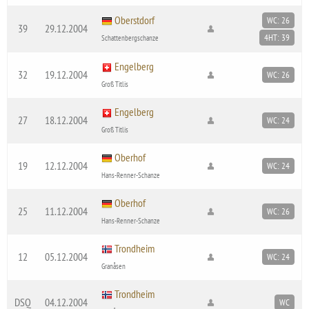
Oberstdorf
WC: 26
39
29.12.2004
4HT: 39
Schattenbergschanze
Engelberg
32
19.12.2004
WC: 26
Groß Titlis
Engelberg
27
18.12.2004
WC: 24
Groß Titlis
Oberhof
19
12.12.2004
WC: 24
Hans-Renner-Schanze
Oberhof
25
11.12.2004
WC: 26
Hans-Renner-Schanze
Trondheim
12
05.12.2004
WC: 24
Granåsen
Trondheim
DSQ
04.12.2004
WC