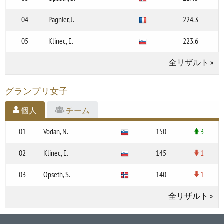
04
Pagnier, J.
224.3
05
Klinec, E.
223.6
全リザルト
»
グランプリ女子
個人
チーム
01
Vodan, N.
150
3
02
Klinec, E.
145
1
03
Opseth, S.
140
1
全リザルト
»