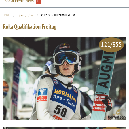
Social Media News
0
HOME
ギャラリー
CURRENT:
RUKA QUALIFIKATION FREITAG
Ruka Qualifikation Freitag
121/355