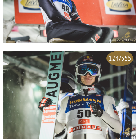
124/355