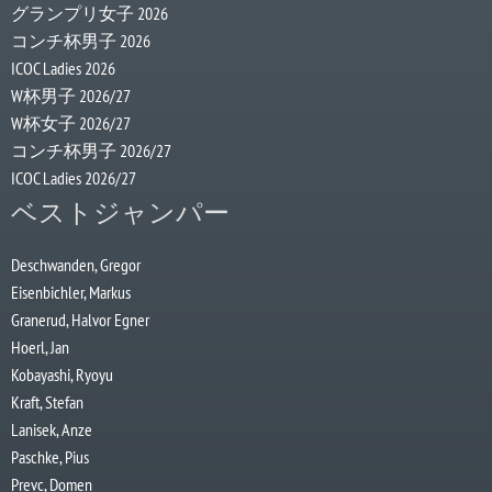
グランプリ女子 2026
コンチ杯男子 2026
ICOC Ladies 2026
W杯男子 2026/27
W杯女子 2026/27
コンチ杯男子 2026/27
ICOC Ladies 2026/27
ベストジャンパー
Deschwanden, Gregor
Eisenbichler, Markus
Granerud, Halvor Egner
Hoerl, Jan
Kobayashi, Ryoyu
Kraft, Stefan
Lanisek, Anze
Paschke, Pius
Prevc, Domen