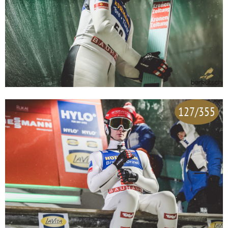
127/355