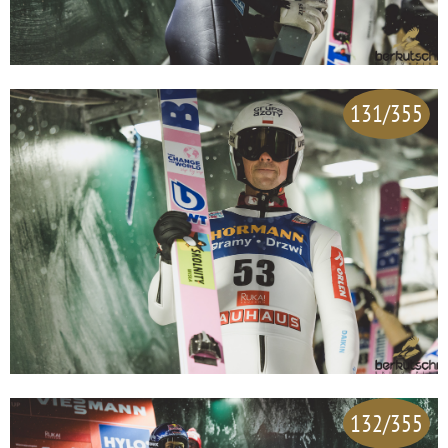
131/355
132/355