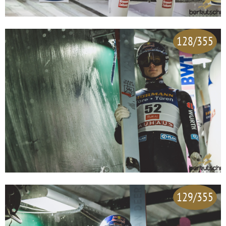
128/355
129/355