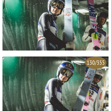
130/355