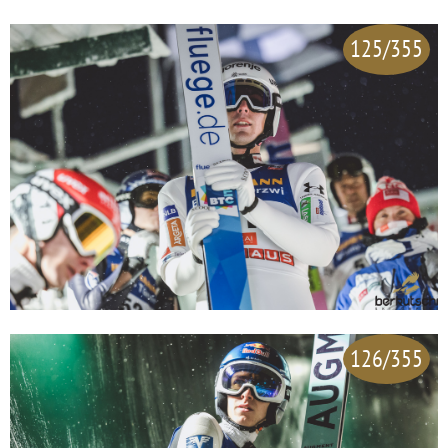
125/355
126/355