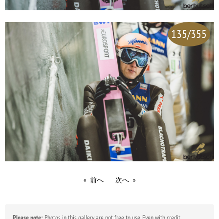
135/355
前へ
次へ
Please note:
Photos in this gallery are not free to use. Even with credit,