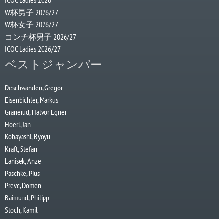
ICOC Ladies 2026
W杯男子 2026/27
W杯女子 2026/27
コンチ杯男子 2026/27
ICOC Ladies 2026/27
ベストジャンパー
Deschwanden, Gregor
Eisenbichler, Markus
Granerud, Halvor Egner
Hoerl, Jan
Kobayashi, Ryoyu
Kraft, Stefan
Lanisek, Anze
Paschke, Pius
Prevc, Domen
Raimund, Philipp
Stoch, Kamil