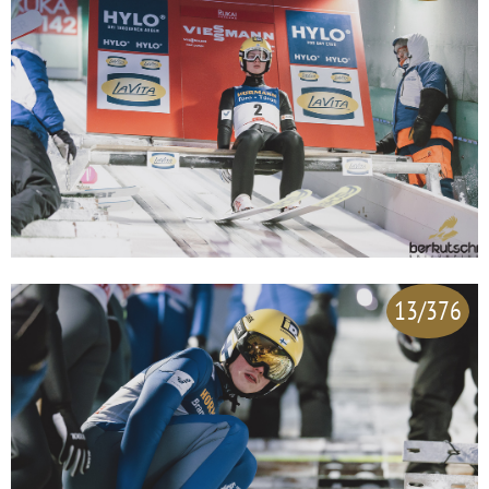
13/376