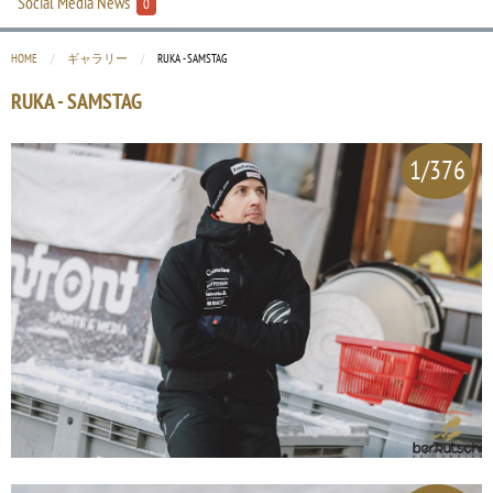
Social Media News
0
HOME
ギャラリー
CURRENT:
RUKA - SAMSTAG
RUKA - SAMSTAG
1/376