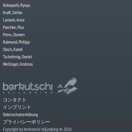
Kobayashi, Ryoyu
Kraft, Stefan
Lanisek, Anze
Paschke, Pius
Prevc, Domen
Raimund, Philipp
Stoch, Kamil
Tschofenig, Daniel
Wellinger, Andreas
コンタクト
インプリント
Datenschutzerklärung
プライバシーポリシー
Copyright by berkutschi skijumping © 2026.