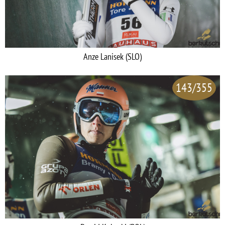
Anze Lanisek (SLO)
143/355