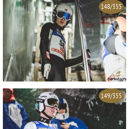
148/355
149/355