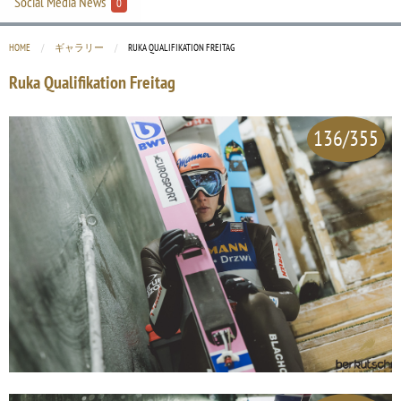
Social Media News
0
HOME
ギャラリー
CURRENT:
RUKA QUALIFIKATION FREITAG
Ruka Qualifikation Freitag
136/355