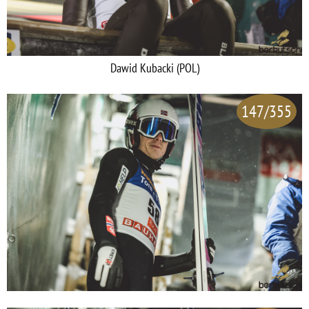
Dawid Kubacki (POL)
147/355