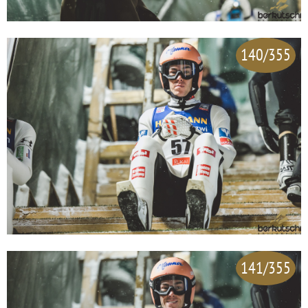
140/355
141/355