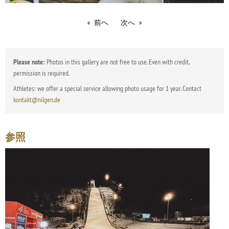
前へ
次へ
Please note:
Photos in this gallery are not free to use. Even with credit,
permission is required.
Athletes: we offer a special service allowing photo usage for 1 year. Contact
kontakt@nilgen.de
参照