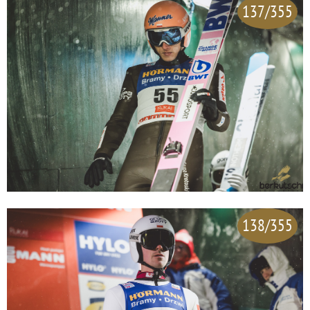
137/355
138/355