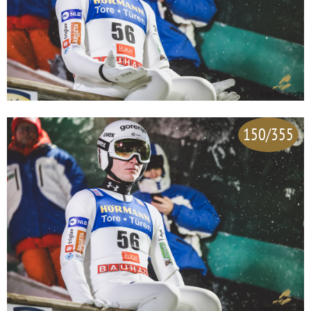
150/355