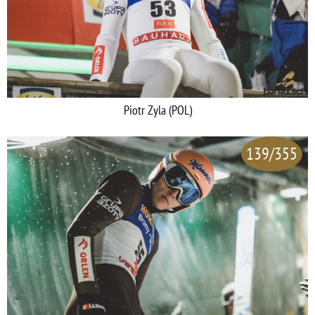
Piotr Zyla (POL)
139/355