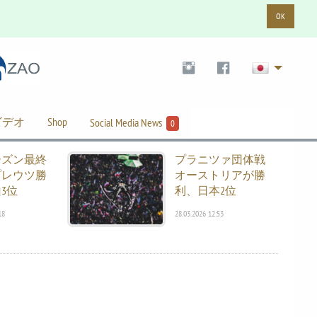
OK
ビデオ
Shop
Social Media News
0
ーズン最終
プラニツァ団体戦
プレウツ勝
オーストリアが勝
3位
利、日本2位
18
28.03.2026 12:53