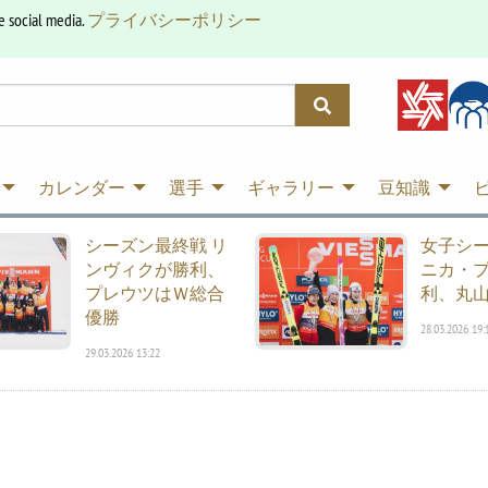
e social media.
プライバシーポリシー
カレンダー
選手
ギャラリー
豆知識
シーズン最終戦 リ
女子シ
ンヴィクが勝利、
ニカ・
プレウツはＷ総合
利、丸山
優勝
28.03.2026 19:
29.03.2026 13:22