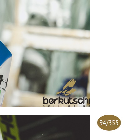
94/355