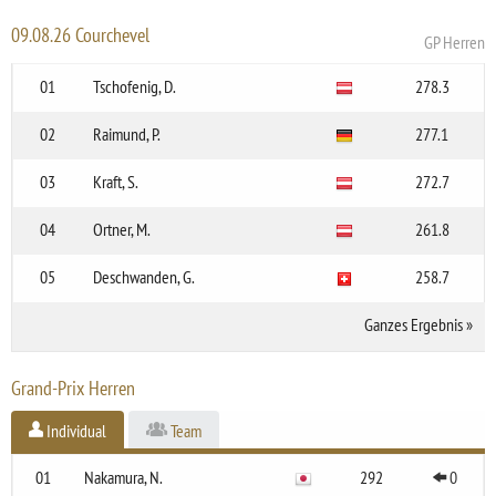
09.08.26 Courchevel
GP Herren
01
Tschofenig, D.
278.3
02
Raimund, P.
277.1
03
Kraft, S.
272.7
04
Ortner, M.
261.8
05
Deschwanden, G.
258.7
Ganzes Ergebnis
»
Grand-Prix Herren
Individual
Team
01
Nakamura, N.
292
0