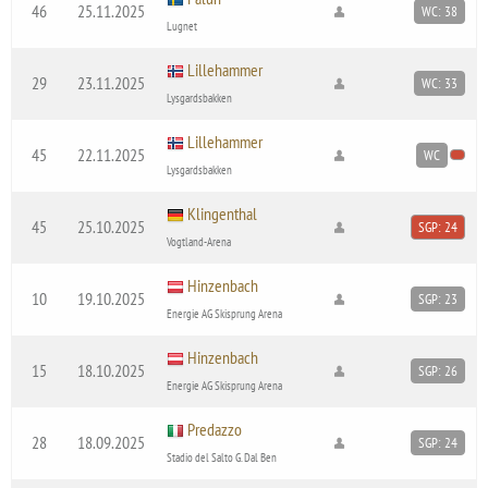
46
25.11.2025
WC: 38
Lugnet
Lillehammer
29
23.11.2025
WC: 33
Lysgardsbakken
Lillehammer
45
22.11.2025
WC
Lysgardsbakken
Klingenthal
45
25.10.2025
SGP: 24
Vogtland-Arena
Hinzenbach
10
19.10.2025
SGP: 23
Energie AG Skisprung Arena
Hinzenbach
15
18.10.2025
SGP: 26
Energie AG Skisprung Arena
Predazzo
28
18.09.2025
SGP: 24
Stadio del Salto G. Dal Ben