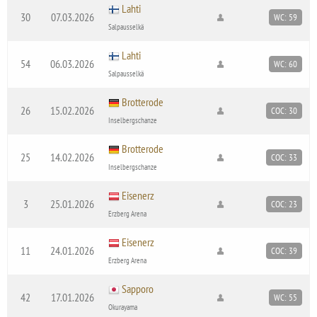
Lahti
30
07.03.2026
WC: 59
Salpausselkä
Lahti
54
06.03.2026
WC: 60
Salpausselkä
Brotterode
26
15.02.2026
COC: 30
Inselbergschanze
Brotterode
25
14.02.2026
COC: 33
Inselbergschanze
Eisenerz
3
25.01.2026
COC: 23
Erzberg Arena
Eisenerz
11
24.01.2026
COC: 39
Erzberg Arena
Sapporo
42
17.01.2026
WC: 55
Okurayama