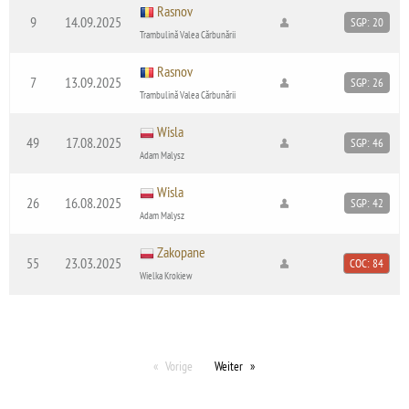
Rasnov
9
14.09.2025
SGP: 20
Trambulină Valea Cărbunării
Rasnov
7
13.09.2025
SGP: 26
Trambulină Valea Cărbunării
Wisla
49
17.08.2025
SGP: 46
Adam Malysz
Wisla
26
16.08.2025
SGP: 42
Adam Malysz
Zakopane
55
23.03.2025
COC: 84
Wielka Krokiew
Vorige
Weiter