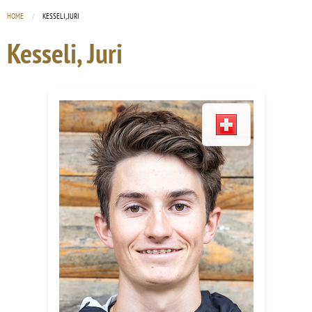
HOME
CURRENT:
KESSELI, JURI
Kesseli, Juri