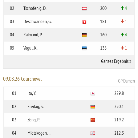
02
Tschofenig, D.
200
4
03
Deschwanden, G.
181
1
04
Raimund, P.
160
4
05
Vagul, K.
138
1
Ganzes Ergebnis
»
09.08.26 Courchevel
GP Damen
01
Ito, Y.
229.8
02
Freitag, S.
220.1
03
Zeng, P.
219.2
04
Midtskogen, I.
212.3