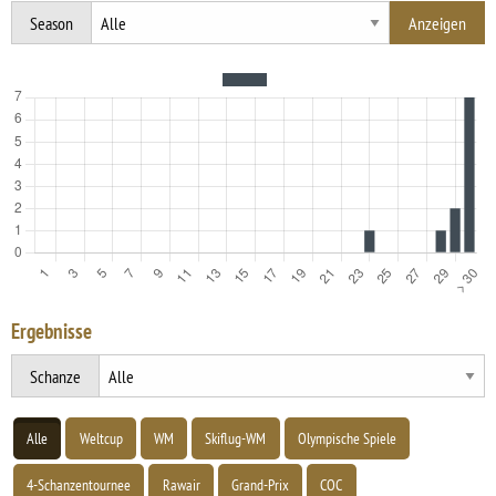
Season
Ergebnisse
Schanze
Alle
Weltcup
WM
Skiflug-WM
Olympische Spiele
4-Schanzentournee
Rawair
Grand-Prix
COC