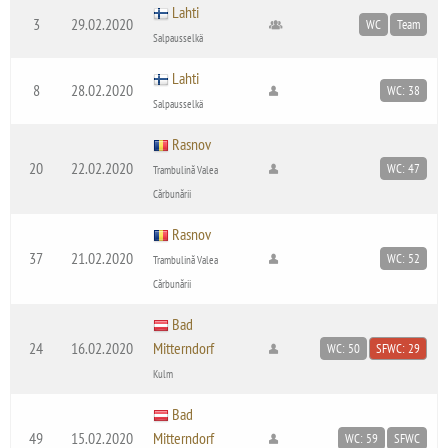
Lahti
3
29.02.2020
WC
Team
Salpausselkä
Lahti
8
28.02.2020
WC: 38
Salpausselkä
Rasnov
20
22.02.2020
WC: 47
Trambulină Valea
Cărbunării
Rasnov
37
21.02.2020
WC: 52
Trambulină Valea
Cărbunării
Bad
24
16.02.2020
Mitterndorf
WC: 50
SFWC: 29
Kulm
Bad
49
15.02.2020
Mitterndorf
WC: 59
SFWC