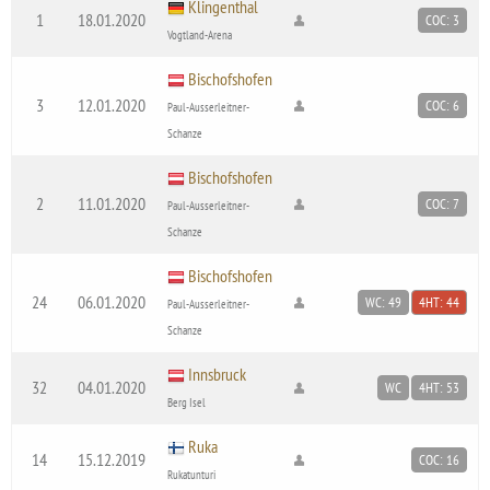
Klingenthal
1
18.01.2020
COC: 3
Vogtland-Arena
Bischofshofen
3
12.01.2020
COC: 6
Paul-Ausserleitner-
Schanze
Bischofshofen
2
11.01.2020
COC: 7
Paul-Ausserleitner-
Schanze
Bischofshofen
24
06.01.2020
WC: 49
4HT: 44
Paul-Ausserleitner-
Schanze
Innsbruck
32
04.01.2020
WC
4HT: 53
Berg Isel
Ruka
14
15.12.2019
COC: 16
Rukatunturi