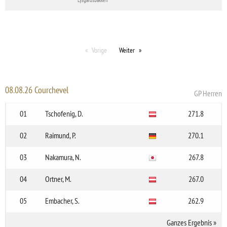
Vorige
Weiter
08.08.26 Courchevel
GP Herren
01
Tschofenig, D.
271.8
02
Raimund, P.
270.1
03
Nakamura, N.
267.8
04
Ortner, M.
267.0
05
Embacher, S.
262.9
Ganzes Ergebnis
»