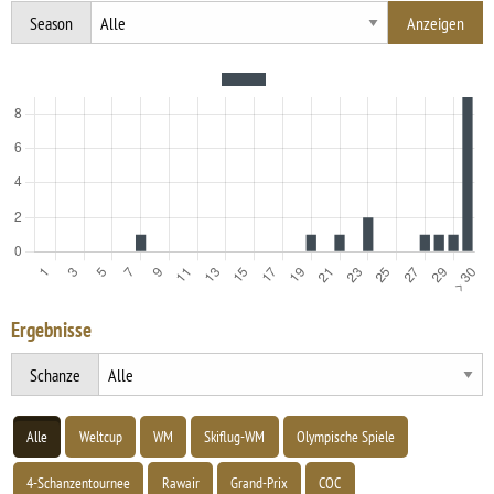
Season
Ergebnisse
Schanze
Alle
Weltcup
WM
Skiflug-WM
Olympische Spiele
4-Schanzentournee
Rawair
Grand-Prix
COC