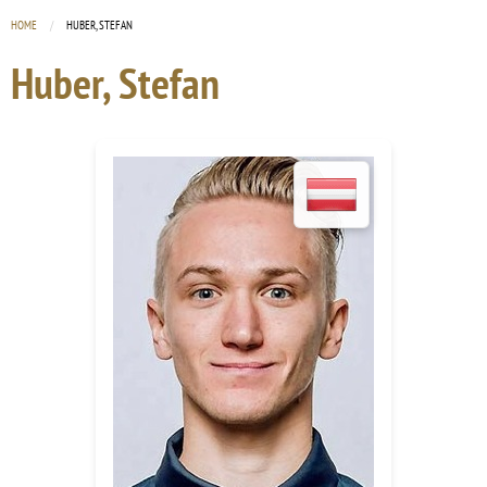
HOME
CURRENT:
HUBER, STEFAN
Huber, Stefan