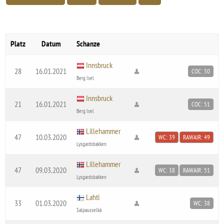
Platz
Datum
Schanze
Innsbruck
28
16.01.2021
COC: 50
Berg Isel
Innsbruck
21
16.01.2021
COC: 51
Berg Isel
Lillehammer
47
10.03.2020
WC: 39
RAWAIR: 49
Lysgardsbakken
Lillehammer
47
09.03.2020
WC: 38
RAWAIR: 51
Lysgardsbakken
Lahti
33
01.03.2020
WC: 38
Salpausselkä