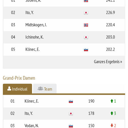
02
Ito, Y.
226.9
03
Midtskogen, I.
220.4
04
Ichinohe, K.
203.0
05
Klinec, E.
202.2
Ganzes Ergebnis
»
Grand-Prix Damen
Individual
Team
01
Klinec, E.
190
1
02
Ito, Y.
178
3
03
Vodan, N.
150
2