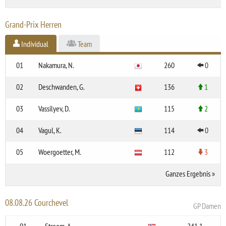
Grand-Prix Herren
Individual
Team
01
Nakamura, N.
260
0
02
Deschwanden, G.
136
1
03
Vassilyev, D.
115
2
04
Vagul, K.
114
0
05
Woergoetter, M.
112
3
Ganzes Ergebnis
»
08.08.26 Courchevel
GP Damen
01
Stroem, A.
241.1