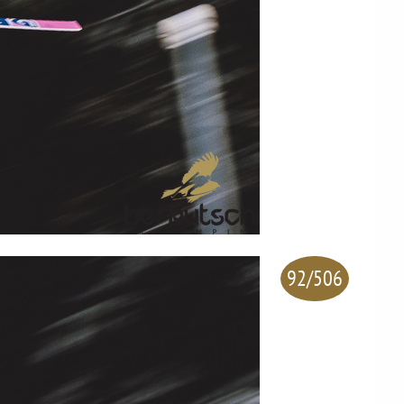
92/506