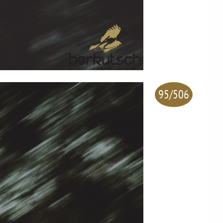
95/506