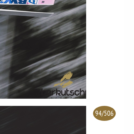
94/506