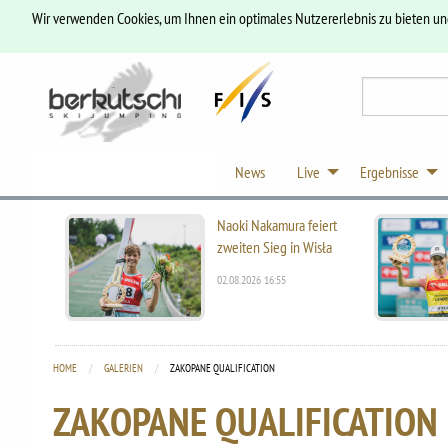
Wir verwenden Cookies, um Ihnen ein optimales Nutzererlebnis zu bieten u
News
Live
Ergebnisse
Naoki Nakamura feiert
zweiten Sieg in Wisła
02.08.2026 16:55
HOME
GALERIEN
CURRENT:
ZAKOPANE QUALIFICATION
ZAKOPANE QUALIFICATION