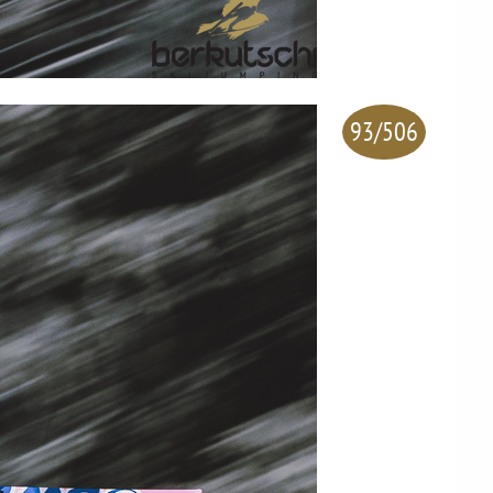
93/506