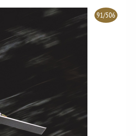
91/506