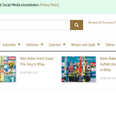
nd Social Media einzubinden.
Privacy Policy
Berkutschi Premium P
Kalender
Athleten
Galerien
Wissen und Spaß
Videos
Nika Vodan feiert Grand-
Naoki Naka
Prix-Sieg in Wisła
Auftakt des
in Wisła
02.08.2026 13:11
01.08.2026 19: