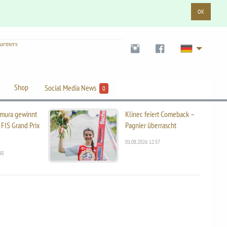
OK
artners
Shop
Social Media News
0
mura gewinnt
Klinec feiert Comeback –
 FIS Grand Prix
Pagnier überrascht
01.08.2026 12:57
48