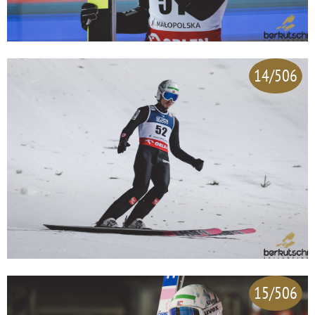
14/506
15/506