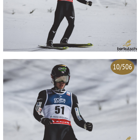
10/506