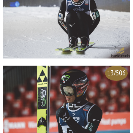
13/506