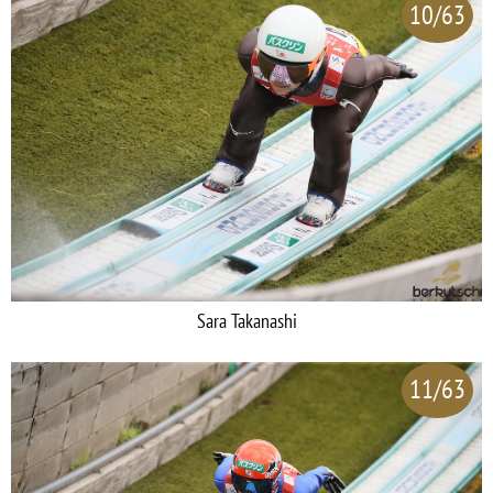
10/63
Sara Takanashi
11/63