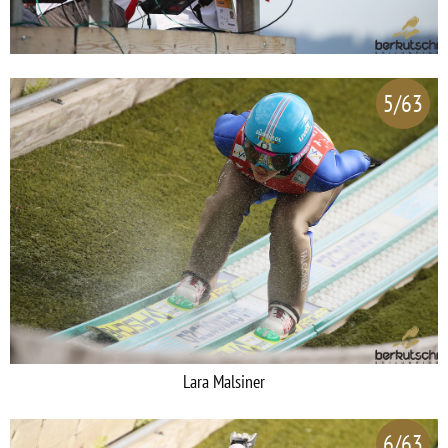
5/63
Lara Malsiner
6/63