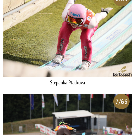
Stepanka Ptackova
7/63