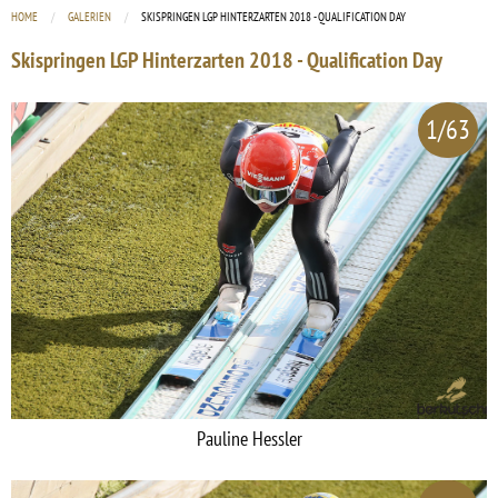
HOME
GALERIEN
CURRENT:
SKISPRINGEN LGP HINTERZARTEN 2018 - QUALIFICATION DAY
Skispringen LGP Hinterzarten 2018 - Qualification Day
1/63
Pauline Hessler