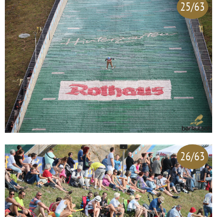
25/63
26/63