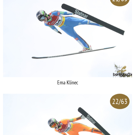
Ema Klinec
22/63