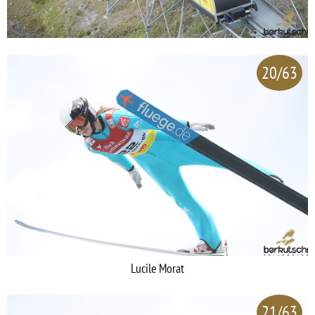
20/63
Lucile Morat
21/63