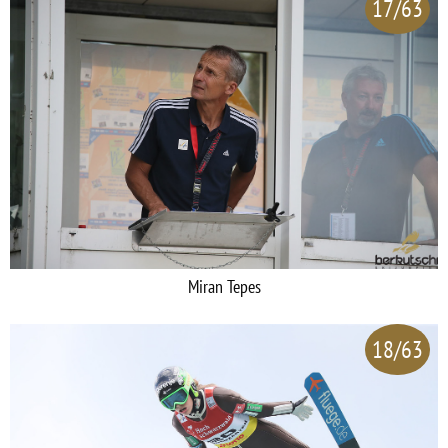
17/63
Miran Tepes
18/63