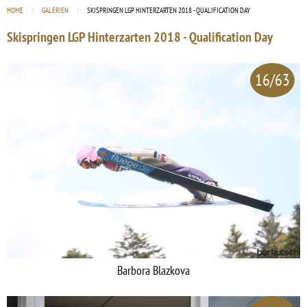
HOME
GALERIEN
CURRENT:
SKISPRINGEN LGP HINTERZARTEN 2018 - QUALIFICATION DAY
Skispringen LGP Hinterzarten 2018 - Qualification Day
16/63
Barbora Blazkova