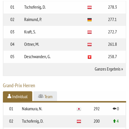
01
Tschofenig, D.
278.3
02
Raimund, P.
277.1
03
Kraft, S.
272.7
04
Ortner, M.
261.8
05
Deschwanden, G.
258.7
Ganzes Ergebnis
»
Grand-Prix Herren
Individual
Team
01
Nakamura, N.
292
0
02
Tschofenig, D.
200
4