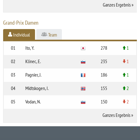
Ganzes Ergebnis
»
Grand-Prix Damen
Individual
Team
01
Ito, Y.
278
1
02
Klinec, E.
235
1
03
Pagnier, J.
186
1
04
Midtskogen, I.
155
2
05
Vodan, N.
150
2
Ganzes Ergebnis
»