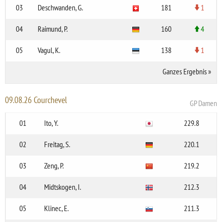
03
Deschwanden, G.
181
1
04
Raimund, P.
160
4
05
Vagul, K.
138
1
Ganzes Ergebnis
»
09.08.26 Courchevel
GP Damen
01
Ito, Y.
229.8
02
Freitag, S.
220.1
03
Zeng, P.
219.2
04
Midtskogen, I.
212.3
05
Klinec, E.
211.3