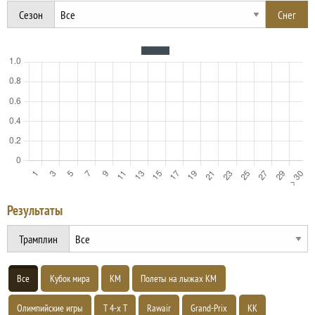
Сезон
Результаты
Трамплин
Все
Кубок мира
КМ
Полеты на лыжах КМ
Олимпийские игры
Т 4-х Т
Rawair
Grand-Prix
КК