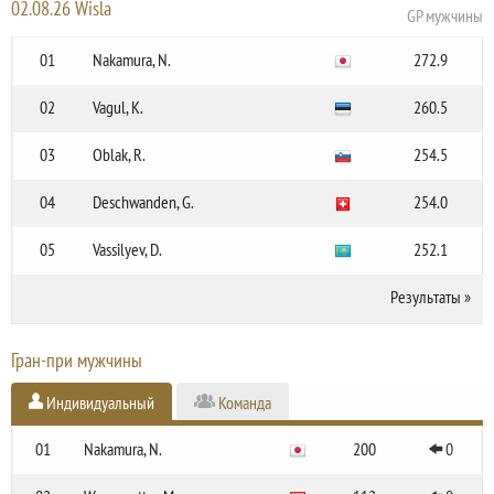
02.08.26 Wisla
GP мужчины
01
Nakamura, N.
272.9
02
Vagul, K.
260.5
03
Oblak, R.
254.5
04
Deschwanden, G.
254.0
05
Vassilyev, D.
252.1
Результаты
»
Гран-при мужчины
Индивидуальный
Команда
01
Nakamura, N.
200
0