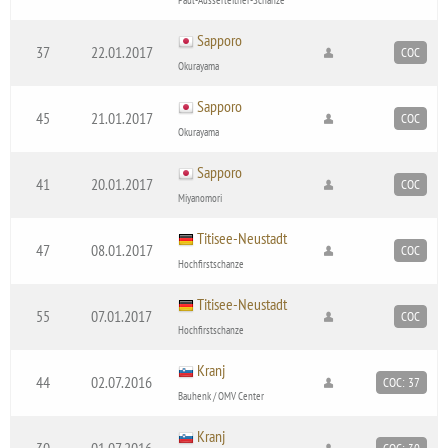
Sapporo
37
22.01.2017
COC
Okurayama
Sapporo
45
21.01.2017
COC
Okurayama
Sapporo
41
20.01.2017
COC
Miyanomori
Titisee-Neustadt
47
08.01.2017
COC
Hochfirstschanze
Titisee-Neustadt
55
07.01.2017
COC
Hochfirstschanze
Kranj
44
02.07.2016
COC: 37
Bauhenk / OMV Center
Kranj
30
01.07.2016