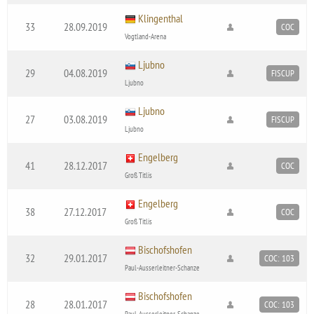
Klingenthal
33
28.09.2019
COC
Vogtland-Arena
Ljubno
29
04.08.2019
FISCUP
Ljubno
Ljubno
27
03.08.2019
FISCUP
Ljubno
Engelberg
41
28.12.2017
COC
Groß Titlis
Engelberg
38
27.12.2017
COC
Groß Titlis
Bischofshofen
32
29.01.2017
COC: 103
Paul-Ausserleitner-Schanze
Bischofshofen
28
28.01.2017
COC: 103
Paul-Ausserleitner-Schanze