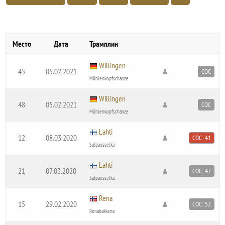
Место
Дата
Трамплин
Willingen
45
05.02.2021
COC
Mühlenkopfschanze
Willingen
48
05.02.2021
COC
Mühlenkopfschanze
Lahti
12
08.03.2020
COC: 41
Salpausselkä
Lahti
21
07.03.2020
COC: 47
Salpausselkä
Rena
15
29.02.2020
COC: 52
Renabakkene