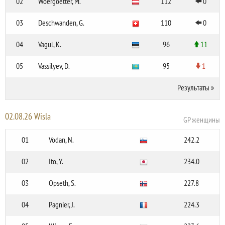
02
Woergoetter, M.
112
0
03
Deschwanden, G.
110
0
04
Vagul, K.
96
11
05
Vassilyev, D.
95
1
Результаты
»
02.08.26 Wisla
GP женщины
01
Vodan, N.
242.2
02
Ito, Y.
234.0
03
Opseth, S.
227.8
04
Pagnier, J.
224.3