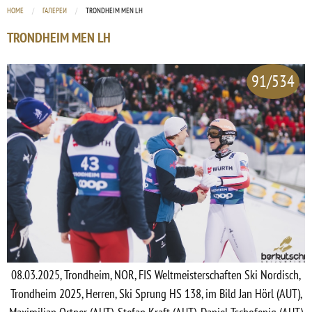
HOME
ГАЛЕРЕИ
CURRENT:
TRONDHEIM MEN LH
TRONDHEIM MEN LH
91/534
08.03.2025, Trondheim, NOR, FIS Weltmeisterschaften Ski Nordisch,
Trondheim 2025, Herren, Ski Sprung HS 138, im Bild Jan Hörl (AUT),