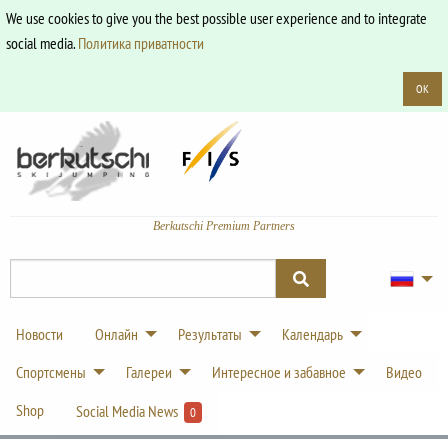
We use cookies to give you the best possible user experience and to integrate
social media.
Политика приватности
OK
Berkutschi Premium Partners
Новости
Онлайн
Результаты
Календарь
Спортсмены
Галереи
Интересное и забавное
Видео
Shop
Social Media News
0