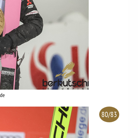
nde
80/83