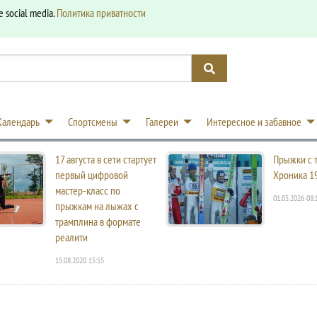
e social media.
Политика приватности
Календарь
Спортсмены
Галереи
Интересное и забавное
17 августа в сети стартует
Прыжки с 
первый цифровой
Хроника 1
мастер-класс по
01.05.2026 08:
прыжкам на лыжах с
трамплина в формате
реалити
15.08.2020 15:55