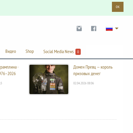
OK
Видео
Shop
Social Media News
0
трамплина ·
Домен Превц — король
976–2026
призовых денег
15
02.04.2026 08:06