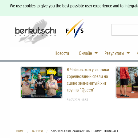
We use cookies to give you the best possible user experience and to integrat
Новости
Онлайн
Результаты
В Чайковском участники
соревнований спели на
сцене знаменитый хит
группы "Queen"
31.03.2021 18:55
HOME
ГАЛЕРЕИ
CURRENT:
SKISPRINGEN WC ZAKOPANE 2021 - COMPETITION DAY 1