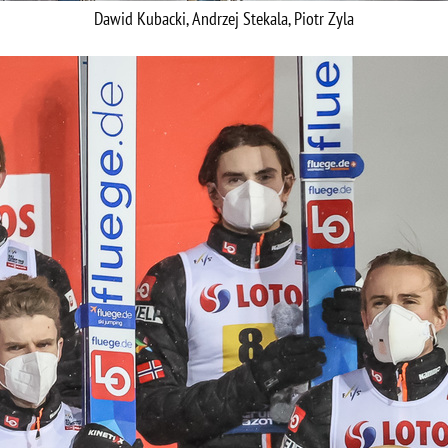
Dawid Kubacki, Andrzej Stekala, Piotr Zyla