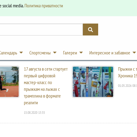
e social media.
Политика приватности
Календарь
Спортсмены
Галереи
Интересное и забавное
17 августа в сети стартует
Прыжки с 
первый цифровой
Хроника 1
мастер-класс по
01.05.2026 08:
прыжкам на лыжах с
трамплина в формате
реалити
15.08.2020 15:55