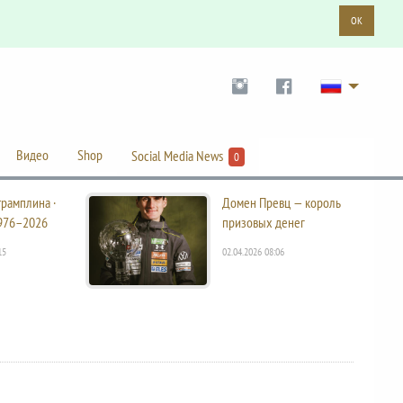
OK
Видео
Shop
Social Media News
0
трамплина ·
Домен Превц — король
976–2026
призовых денег
15
02.04.2026 08:06