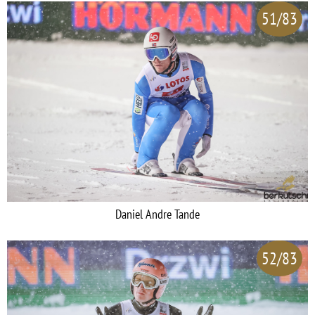
51/83
Daniel Andre Tande
52/83