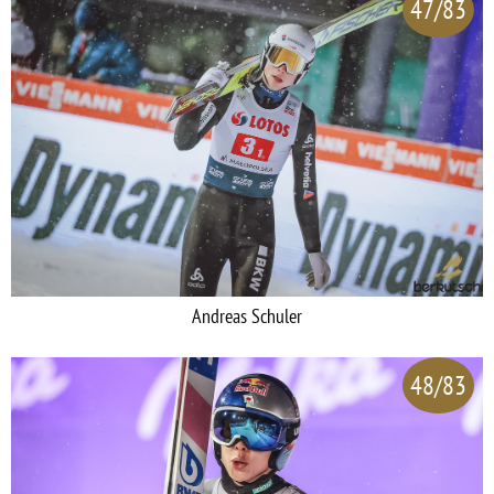
47/83
Andreas Schuler
48/83