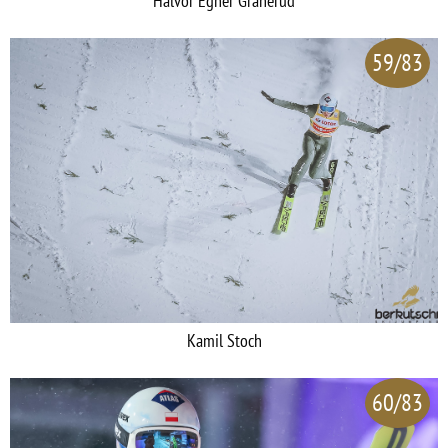
Halvor Egner Granerud
59/83
Kamil Stoch
60/83