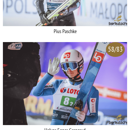
Pius Paschke
58/83