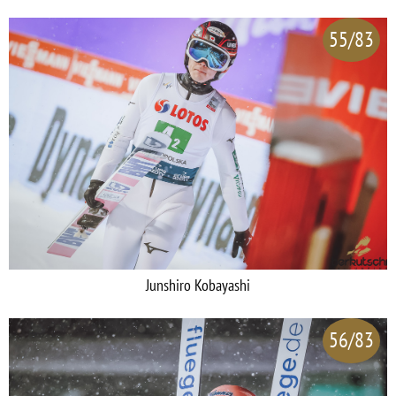
55/83
Junshiro Kobayashi
56/83