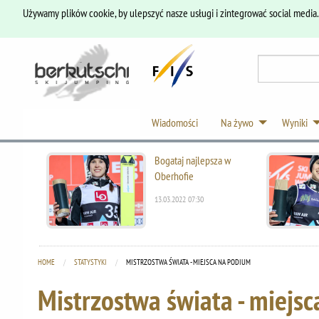
Używamy plików cookie, by ulepszyć nasze usługi i zintegrować social media
Wiadomości
Na żywo
Wyniki
Bogataj najlepsza w
Oberhofie
13.03.2022 07:30
HOME
STATYSTYKI
CURRENT:
MISTRZOSTWA ŚWIATA - MIEJSCA NA PODIUM
Mistrzostwa świata - miejs