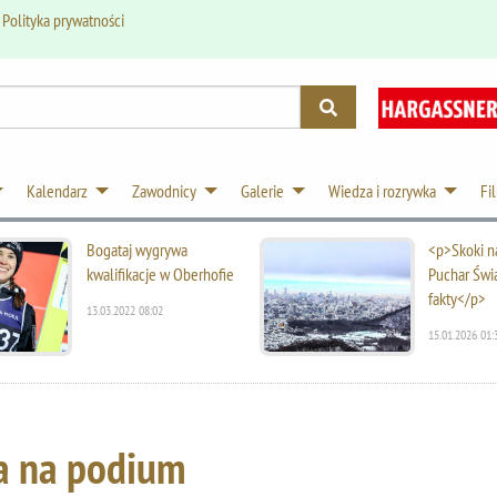
.
Polityka prywatności
Kalendarz
Zawodnicy
Galerie
Wiedza i rozrywka
Fi
Bogataj wygrywa
<p>Skoki na
kwalifikacje w Oberhofie
Puchar Świ
fakty</p>
13.03.2022 08:02
15.01.2026 01:
ca na podium