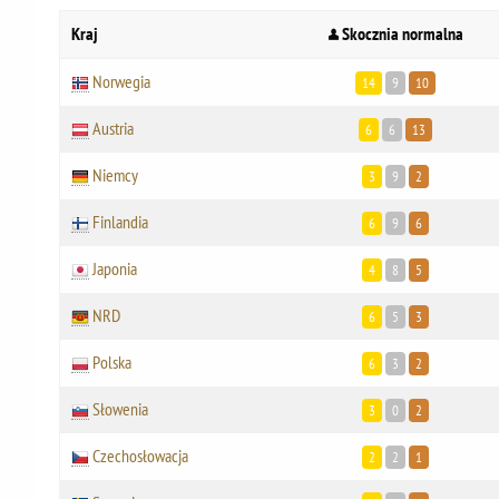
Kraj
Skocznia normalna
Norwegia
14
9
10
Austria
6
6
13
Niemcy
3
9
2
Finlandia
6
9
6
Japonia
4
8
5
NRD
6
5
3
Polska
6
3
2
Słowenia
3
0
2
Czechosłowacja
2
2
1