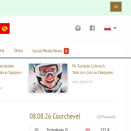
OK
lmy
Sklep
Social Media News
0
rciarskie
Po Turnieju Czterech
ata w Sapporo -
Skoczni czas na Zakopane
08.01.2026 07:15
39
08.08.26 Courchevel
GP Panowie
01
Tschofenig, D.
271.8