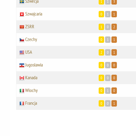
Szwecja
1
1
3
Szwajcaria
0
1
1
ZSRR
1
0
2
Czechy
0
1
1
USA
2
0
1
Jugosławia
0
0
0
Kanada
0
0
0
Włochy
0
1
0
Francja
0
0
1