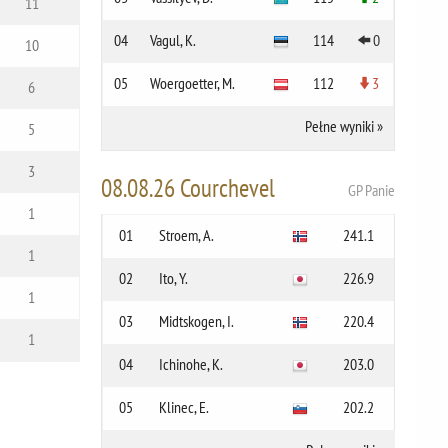
11
04
Vagul, K.
114
0
10
05
Woergoetter, M.
112
3
6
Pełne wyniki
»
5
3
08.08.26 Courchevel
GP Panie
1
01
Stroem, A.
241.1
1
02
Ito, Y.
226.9
1
03
Midtskogen, I.
220.4
1
04
Ichinohe, K.
203.0
05
Klinec, E.
202.2