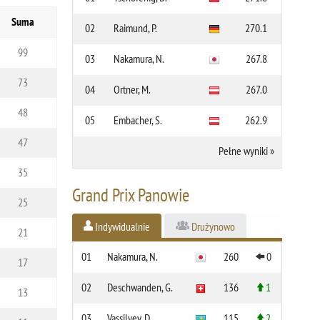
Suma
02
Raimund, P.
270.1
99
03
Nakamura, N.
267.8
73
04
Ortner, M.
267.0
48
05
Embacher, S.
262.9
47
Pełne wyniki
»
35
Grand Prix Panowie
25
Indywidualnie
Drużynowo
21
01
Nakamura, N.
260
0
17
02
Deschwanden, G.
136
1
13
03
Vassilyev, D.
115
2