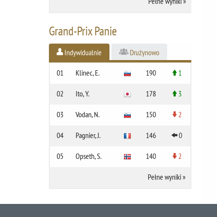
Pełne wyniki
»
Grand-Prix Panie
Indywidualnie
Drużynowo
01
Klinec, E.
190
1
02
Ito, Y.
178
3
03
Vodan, N.
150
2
04
Pagnier, J.
146
0
05
Opseth, S.
140
2
Pełne wyniki
»