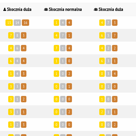
Skocznia duża
Skocznia normalna
Skocznia duża
13
14
16
1
4
4
4
7
3
7
8
3
4
7
1
6
5
7
4
6
4
7
1
4
4
2
2
6
4
4
1
1
0
6
3
1
1
4
3
1
0
2
0
3
4
3
3
3
0
0
1
0
1
0
3
1
2
0
0
0
1
0
3
3
1
1
0
1
2
2
1
1
1
2
3
0
0
0
0
0
2